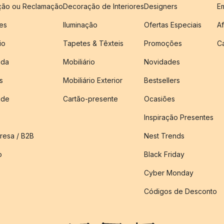
ução ou Reclamação
Decoração de Interiores
Designers
E
es
Iluminação
Ofertas Especiais
Af
io
Tapetes & Têxteis
Promoções
C
nda
Mobiliário
Novidades
s
Mobiliário Exterior
Bestsellers
ade
Cartão-presente
Ocasiões
Inspiração Presentes
esa / B2B
Nest Trends
o
Black Friday
Cyber Monday
Códigos de Desconto