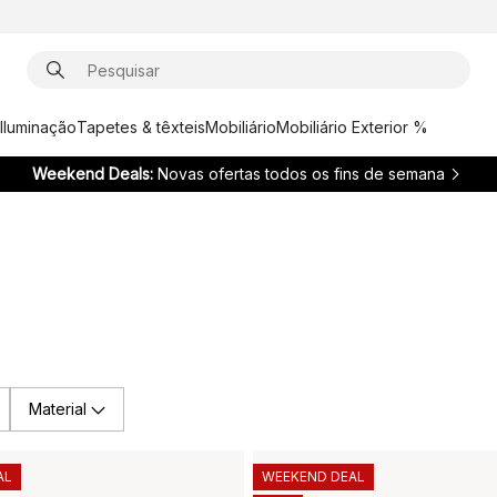
Iluminação
Tapetes & têxteis
Mobiliário
Mobiliário Exterior %
Weekend Deals:
Novas ofertas todos os fins de semana
Material
AL
WEEKEND DEAL