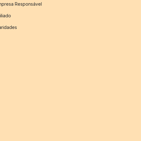
mpresa Responsável
iliado
aridades