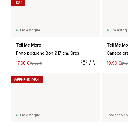
-10%
Em estoque
Em estoq
Tell Me More
Tell Me Mo
Prato pequeno Bon Ø17 cm, Grés
Caneca gr
17,90 €
19,90 €
19,90 €
21,9
WEEKEND DEAL
Em estoque
Estocado c