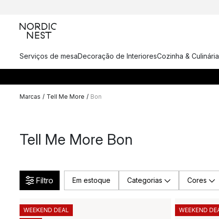
Serviços de mesa
Decoração de Interiores
Cozinha & Culinária
Marcas
/
Tell Me More
/
Bon
Tell Me More Bon
Filtro
Em estoque
Categorias
Cores
WEEKEND DEAL
WEEKEND DE