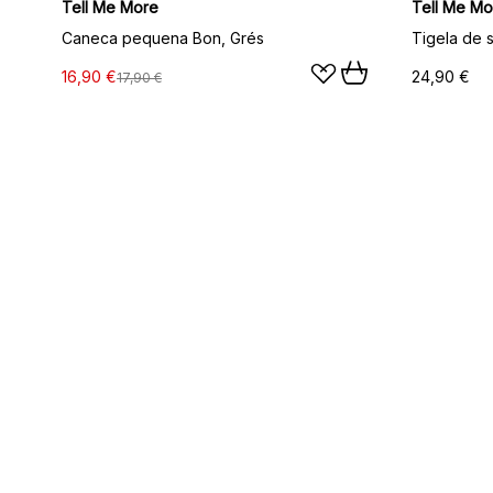
Tell Me More
Tell Me Mo
Caneca pequena Bon, Grés
Tigela de 
16,90 €
24,90 €
17,90 €