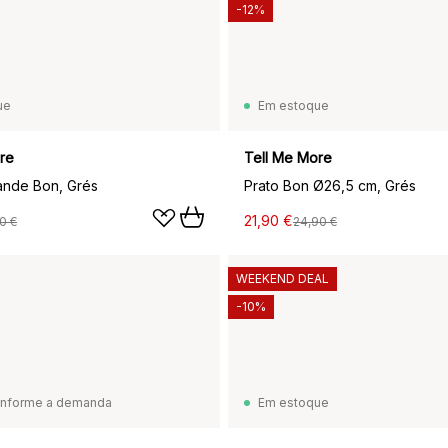
-12%
ue
Em estoque
re
Tell Me More
ande Bon, Grés
Prato Bon Ø26,5 cm, Grés
21,90 €
0 €
24,90 €
WEEKEND DEAL
-10%
onforme a demanda
Em estoque