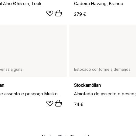
al Alnö Ø55 cm, Teak
Cadeira Haväng, Branco
279 €
penas alguns
Estocado conforme a demanda
an
Stockamöllan
Almofada de assento e pescoço Muskö, Preto
74 €