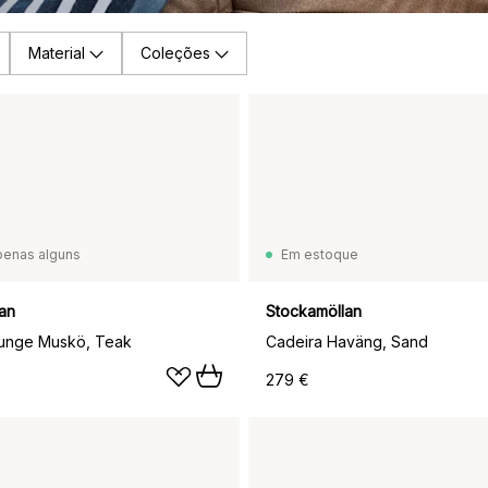
Material
Coleções
penas alguns
Em estoque
an
Stockamöllan
ounge Muskö, Teak
Cadeira Haväng, Sand
279 €