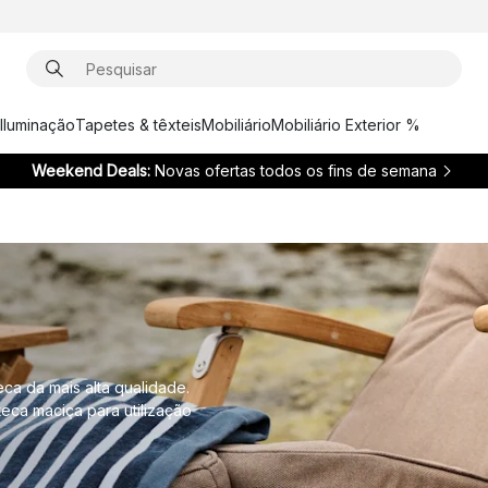
Iluminação
Tapetes & têxteis
Mobiliário
Mobiliário Exterior %
Weekend Deals:
Novas ofertas todos os fins de semana
eca da mais alta qualidade.
eca maciça para utilização