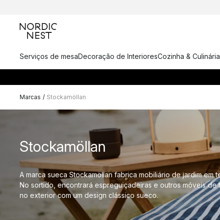
Serviços de mesa
Decoração de Interiores
Cozinha & Culinária
Marcas
/
Stockamöllan
Stockamöllan
A marca sueca Stockamöllan fabrica mobiliário de jardim em t
No sortido, encontrará espreguiçadeiras e outros móveis de t
no exterior com um design clássico sueco.