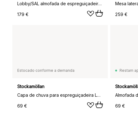
Lobby/SAL almofada de espreguiçadeira, Verde
Mesa later
179 €
259 €
Estocado conforme a demanda
Restam a
Stockamöllan
Stockamöll
Capa de chuva para espreguiçadeira Lobby, 142x62 cm
69 €
69 €