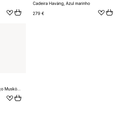
Cadeira Haväng, Azul marinho
279 €
Almofada de assento e pescoço Muskö, Sand