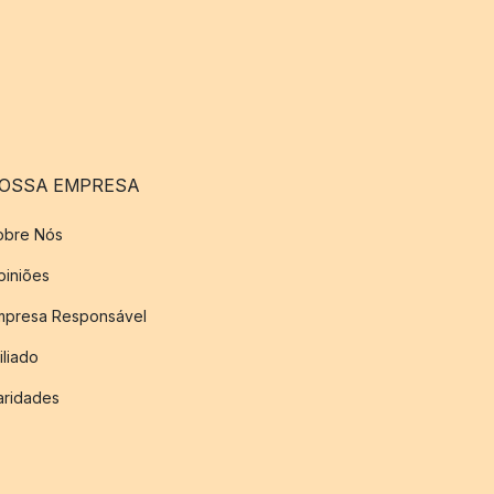
OSSA EMPRESA
obre Nós
piniões
mpresa Responsável
iliado
aridades