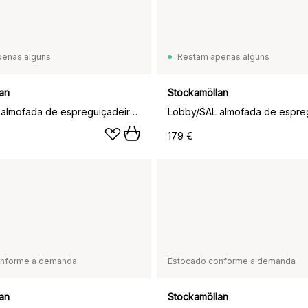
penas alguns
Restam apenas alguns
an
Stockamöllan
Lobby/SAL almofada de espreguiçadeira, Preto
179 €
onforme a demanda
Estocado conforme a demanda
an
Stockamöllan