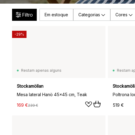
Filtro
Em estoque
Categorias
Cores
-29%
Restam apenas alguns
Restam a
Stockamöllan
Stockamöll
Mesa lateral Hanö 45x45 cm, Teak
Poltrona l
169 €
519 €
239 €