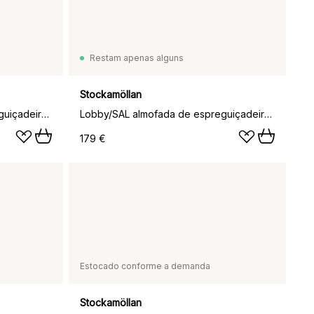
Restam apenas alguns
Stockamöllan
Lobby/SAL almofada de espreguiçadeira, Branco
Lobby/SAL almofada de espreguiçadeira, Azul
179 €
Estocado conforme a demanda
Stockamöllan