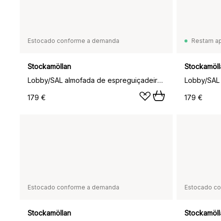
Estocado conforme a demanda
Restam a
Stockamöllan
Stockamöll
Lobby/SAL almofada de espreguiçadeira, Beige
179 €
179 €
Estocado conforme a demanda
Estocado c
Stockamöllan
Stockamöll