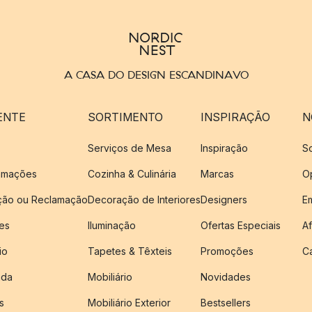
A CASA DO DESIGN ESCANDINAVO
ENTE
SORTIMENTO
INSPIRAÇÃO
N
Serviços de Mesa
Inspiração
S
amações
Cozinha & Culinária
Marcas
O
ução ou Reclamação
Decoração de Interiores
Designers
E
es
Iluminação
Ofertas Especiais
Af
io
Tapetes & Têxteis
Promoções
C
nda
Mobiliário
Novidades
s
Mobiliário Exterior
Bestsellers