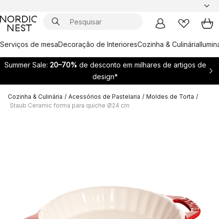
Serviços de mesa
Decoração de Interiores
Cozinha & Culinária
Ilumi
Summer Sale:
20–70%
de desconto em milhares de artigos de
design*
Cozinha & Culinária
/
Acessórios de Pastelaria
/
Moldes de Torta
/
Staub Ceramic forma para quiche Ø24 cm