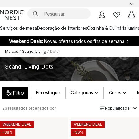
Serviços de mesa
Decoração de Interiores
Cozinha & Culinária
Ilumi
Weekend Deals:
Novas ofertas todos os fins de semana
Marcas
/
Scandi Living
/
Dots
Scandi Living Dots
Filtro
Em estoque
Categorias
Cores
23
resultados ordenados por
Popularidade
WEEKEND DEAL
WEEKEND DEAL
-38%
-30%