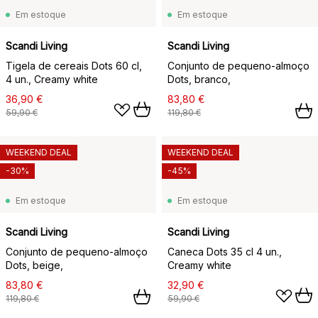
Em estoque
Em estoque
Scandi Living
Scandi Living
Tigela de cereais Dots 60 cl,
Conjunto de pequeno-almoço
4 un., Creamy white
Dots, branco,
36,90 €
83,80 €
59,90 €
119,80 €
WEEKEND DEAL
WEEKEND DEAL
-30%
-45%
Em estoque
Em estoque
Scandi Living
Scandi Living
Conjunto de pequeno-almoço
Caneca Dots 35 cl 4 un.,
Dots, beige,
Creamy white
83,80 €
32,90 €
119,80 €
59,90 €