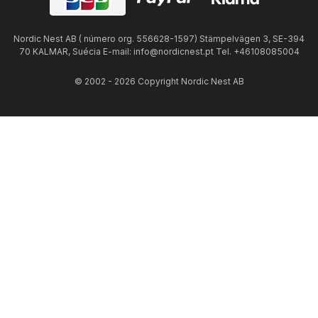
Nordic Nest AB ( número org. 556628-1597) Stämpelvägen 3, SE-394
70 KALMAR, Suécia E-mail: info@nordicnest.pt Tel. +46108085004
© 2002 - 2026 Copyright Nordic Nest AB