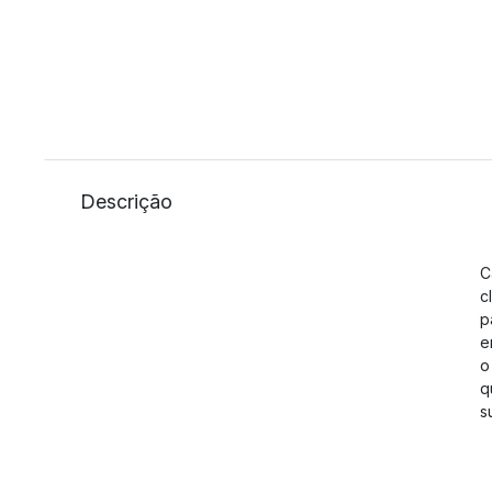
Descrição
C
c
p
e
o
q
s