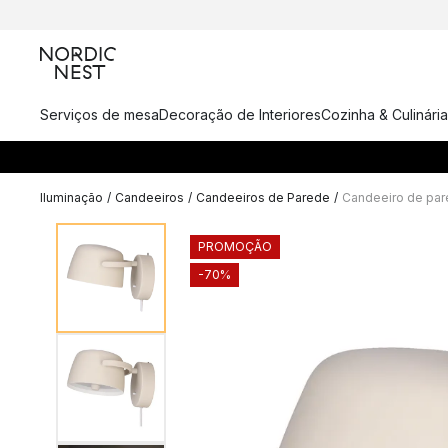
Serviços de mesa
Decoração de Interiores
Cozinha & Culinária
Iluminação
/
Candeeiros
/
Candeeiros de Parede
/
Candeeiro de par
PROMOÇÃO
-70%