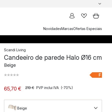
Novidades
Marcas
Ofertas Especiais
Scandi Living
Candeeiro de parede Halo Ø16 cm
Beige
F
219 €
PVP inclui IVA
(-70%)
65,70 €
Beige