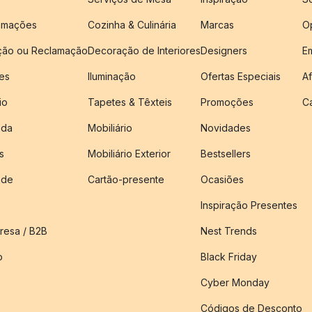
amações
Cozinha & Culinária
Marcas
O
ução ou Reclamação
Decoração de Interiores
Designers
E
es
Iluminação
Ofertas Especiais
Af
io
Tapetes & Têxteis
Promoções
C
nda
Mobiliário
Novidades
s
Mobiliário Exterior
Bestsellers
ade
Cartão-presente
Ocasiões
Inspiração Presentes
esa / B2B
Nest Trends
o
Black Friday
Cyber Monday
Códigos de Desconto