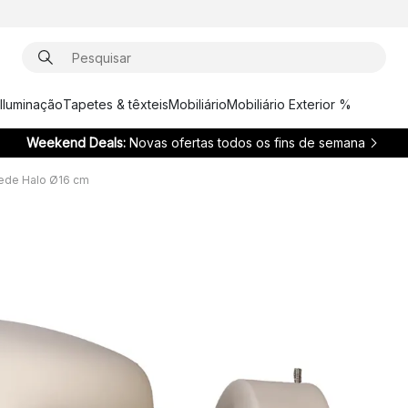
Iluminação
Tapetes & têxteis
Mobiliário
Mobiliário Exterior %
Weekend Deals:
Novas ofertas todos os fins de semana
ede Halo Ø16 cm