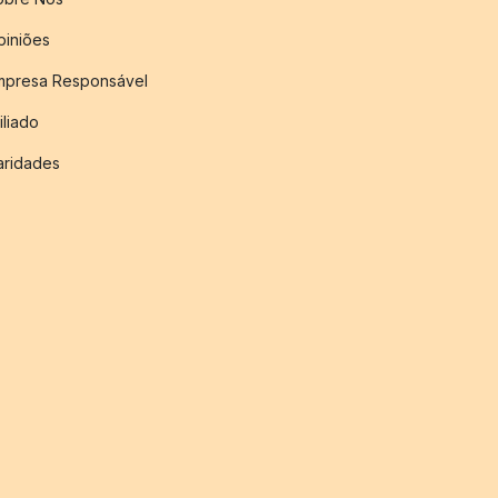
piniões
mpresa Responsável
iliado
aridades