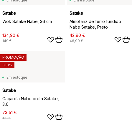
Em estoque
Em estoque
Satake
Satake
Wok Satake Nabe, 36 cm
Almofariz de ferro fundido
Nabe Satake, Preto
134,90 €
42,90 €
149 €
46,90 €
PROMOÇÃO
-38%
Em estoque
Satake
Caçarola Nabe preta Satake,
3,6 l
73,51 €
119 €