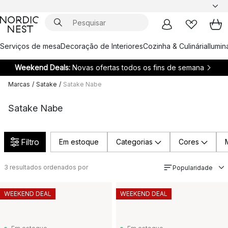
Serviços de mesa
Decoração de Interiores
Cozinha & Culinária
Ilumi
Weekend Deals:
Novas ofertas todos os fins de semana
Marcas
/
Satake
/
Satake Nabe
Satake Nabe
Filtro
Em estoque
Categorias
Cores
3
resultados ordenados por
Popularidade
WEEKEND DEAL
WEEKEND DEAL