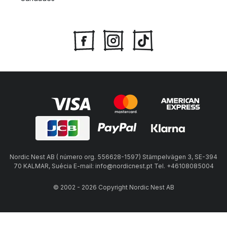
Nordic Nest AB ( número org. 556628-1597) Stämpelvägen 3, SE-394
70 KALMAR, Suécia E-mail: info@nordicnest.pt Tel. +46108085004
© 2002 - 2026 Copyright Nordic Nest AB