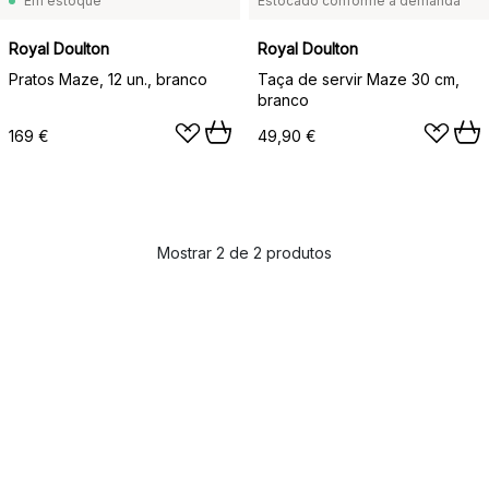
Em estoque
Estocado conforme a demanda
Royal Doulton
Royal Doulton
Pratos Maze, 12 un., branco
Taça de servir Maze 30 cm,
branco
169 €
49,90 €
Mostrar 2 de 2 produtos