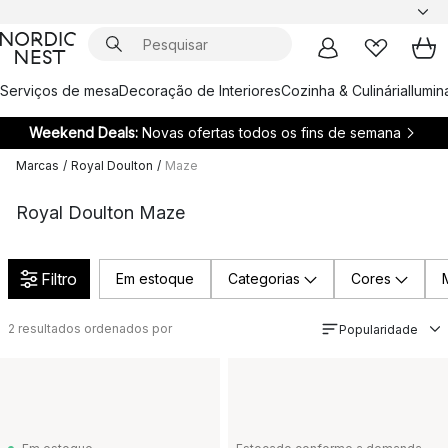
Serviços de mesa
Decoração de Interiores
Cozinha & Culinária
Ilumi
Weekend Deals:
Novas ofertas todos os fins de semana
Marcas
/
Royal Doulton
/
Maze
Royal Doulton Maze
Filtro
Em estoque
Categorias
Cores
2
resultados ordenados por
Popularidade