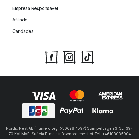
Empresa Responsável
Afiliado
Caridades
Nordic Nest AB ( número org. 556628-1597) Stämpelvägen 3, SE-394
70 KALMAR, Suécia E-mail: info@nordicnest.pt Tel. +46108085004