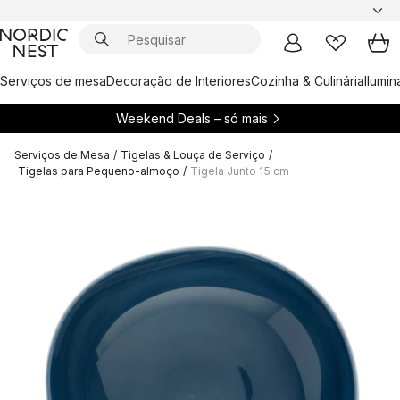
Serviços de mesa
Decoração de Interiores
Cozinha & Culinária
Ilumi
Weekend Deals – só mais
Serviços de Mesa
/
Tigelas & Louça de Serviço
/
Tigelas para Pequeno-almoço
/
Tigela Junto 15 cm