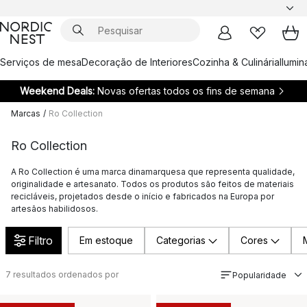
Serviços de mesa
Decoração de Interiores
Cozinha & Culinária
Ilumi
Weekend Deals:
Novas ofertas todos os fins de semana
Marcas
/
Ro Collection
Ro Collection
A Ro Collection é uma marca dinamarquesa que representa qualidade,
originalidade e artesanato. Todos os produtos são feitos de materiais
recicláveis, projetados desde o início e fabricados na Europa por
artesãos habilidosos.
Filtro
Em estoque
Categorias
Cores
7
resultados ordenados por
Popularidade