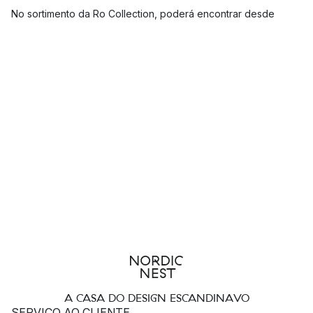
No sortimento da Ro Collection, poderá encontrar desde
louças elegantes até acessórios decorativos para a casa,
como vasos, castiçais e suportes para velas de chá.
Designs sustentáveis feitos de materiais reciclados
Todos os produtos da Ro Collection têm um propósito
funcional com sustentabilidade a longo prazo, ao mesmo
tempo que apelam a uma mente estética.
Trabalham com uma variedade de materiais naturais, como
madeira, couro, têxteis, cerâmica e vidro, para criar produtos
intemporais que durarão anos.
Quais são os produtos mais populares da Ro Collection?
Além do famoso vaso da Ro Collection, a ampla gama de
produtos da marca dinamarquesa inclui também outros
produtos elegantes, como pratos e garrafas. Algumas das
A CASA DO DESIGN ESCANDINAVO
SERVIÇO AO CLIENTE