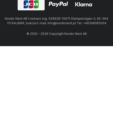
Nordic Nest AB ( número org. 556628-1597) Stämpelvägen 3, SE-394
70 KALMAR, Suécia E-mail: info@nordicnest.pt Tel. +46108085004
© 2002 - 2026 Copyright Nordic Nest AB