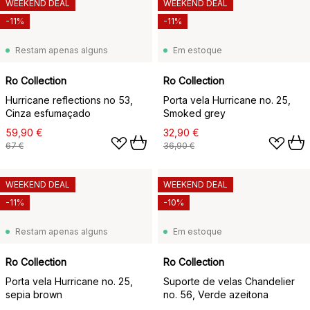
WEEKEND DEAL
WEEKEND DEAL
-11%
-11%
Restam apenas alguns
Em estoque
Ro Collection
Ro Collection
Hurricane reflections no 53,
Porta vela Hurricane no. 25,
Cinza esfumaçado
Smoked grey
59,90 €
32,90 €
67 €
36,90 €
WEEKEND DEAL
WEEKEND DEAL
-11%
-10%
Restam apenas alguns
Em estoque
Ro Collection
Ro Collection
Porta vela Hurricane no. 25,
Suporte de velas Chandelier
sepia brown
no. 56, Verde azeitona