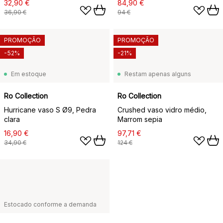
32,90 €
84,90 €
36,90 €
94 €
PROMOÇÃO
PROMOÇÃO
-52%
-21%
Em estoque
Restam apenas alguns
Ro Collection
Ro Collection
Hurricane vaso S Ø9, Pedra
Crushed vaso vidro médio,
clara
Marrom sepia
16,90 €
97,71 €
34,90 €
124 €
Estocado conforme a demanda