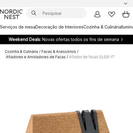
Serviços de mesa
Decoração de Interiores
Cozinha & Culinária
Ilumi
Weekend Deals:
Novas ofertas todos os fins de semana
Cozinha & Culinária
/
Facas & Acessórios
/
Afiadores e Amoladores de Facas
/
Afiador de facas SLIDE-IT