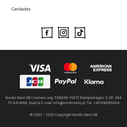
Caridades
Nordic Nest AB ( número org. 556628-1597) Stämpelvägen 3, SE-394
70 KALMAR, Suécia E-mail: info@nordicnest.pt Tel. +46108085004
© 2002 - 2026 Copyright Nordic Nest AB