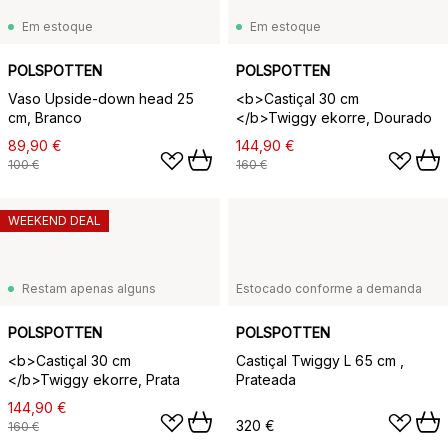
Em estoque
Em estoque
POLSPOTTEN
POLSPOTTEN
Vaso Upside-down head 25
<b>Castiçal 30 cm
cm, Branco
</b>Twiggy ekorre, Dourado
89,90 €
144,90 €
100 €
160 €
WEEKEND DEAL
Restam apenas alguns
Estocado conforme a demanda
POLSPOTTEN
POLSPOTTEN
<b>Castiçal 30 cm
Castiçal Twiggy L 65 cm ,
</b>Twiggy ekorre, Prata
Prateada
144,90 €
320 €
160 €