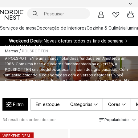
Serviços de mesa
Decoração de Interiores
Cozinha & Culinária
Ilumi
Weekend Deals:
Novas ofertas todos os fins de semana
POLSPOTTEN
Marcas
/
POLSPOTTEN
A POLSPOTTEN é uma marca holandesa fundada em Amsterdã em
1986. Com uma base de valores fundamentada na diversão, a
POLSPOTTEN cria produtos artesanais com designs ousados. Com
um estilo colorido e colaborações com diversos designers, você
encontrará itens como vidros, castiçais, porcelana e decorações. Na
Nordic Nest, oferecemos uma ampla variedade de produtos da
POLSPOTTEN.
Filtro
Em estoque
Categorias
Cores
34
resultados ordenados por
Popularidade
WEEKEND DEAL