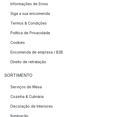
Informações de Envio
Entre os produtos mais populares da POLSPOTTEN estão os
castiçais Folding Round e Drip e o vaso Coral.
Siga a sua encomenda
Termos & Condições
Política de Privacidade
Cookies
Encomenda de empresa / B2B
Direito de retratação
SORTIMENTO
Serviços de Mesa
Cozinha & Culinária
Decoração de Interiores
Iluminação