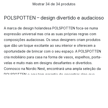
Mostrar 34 de 34 produtos
POLSPOTTEN – design divertido e audacioso
A marca de design holandesa POLSPOTTEN foca-se numa
expressão universal mas cria as suas próprias regras com
composições audaciosas. Os seus designers criam produtos
que dão um toque excitante ao seu interior e oferecem a
oportunidade de brincar com o seu espaço. A POLSPOTTEN
cria mobiliário para casa na forma de vasos, espelhos, porta-
velas e muito mais em designs desafiantes e divertidos.
Connosco na Nordic Nest, encontrará uma ampla seleção da
POLSPOTTEN e aqui tem garantia de encontrar algo que
excite a sua casa.
Quando foi fundada a POLSPOTTEN?
A POLSPOTTEN foi fundada em 1986 por Erik Pol, que
começou o negócio a partir do seu carro! Naquela época, o