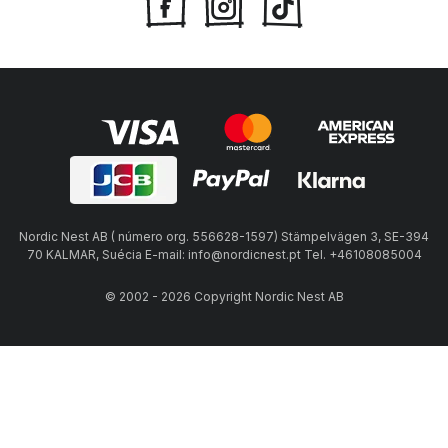
Nordic Nest AB ( número org. 556628-1597) Stämpelvägen 3, SE-394
70 KALMAR, Suécia E-mail: info@nordicnest.pt Tel. +46108085004
© 2002 - 2026 Copyright Nordic Nest AB