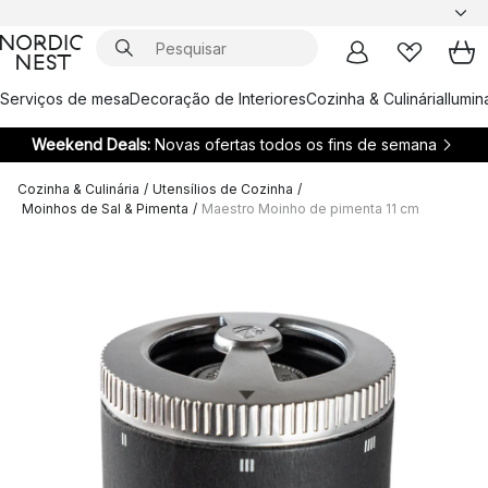
Serviços de mesa
Decoração de Interiores
Cozinha & Culinária
Ilumi
Weekend Deals:
Novas ofertas todos os fins de semana
Cozinha & Culinária
/
Utensílios de Cozinha
/
Moinhos de Sal & Pimenta
/
Maestro Moinho de pimenta 11 cm