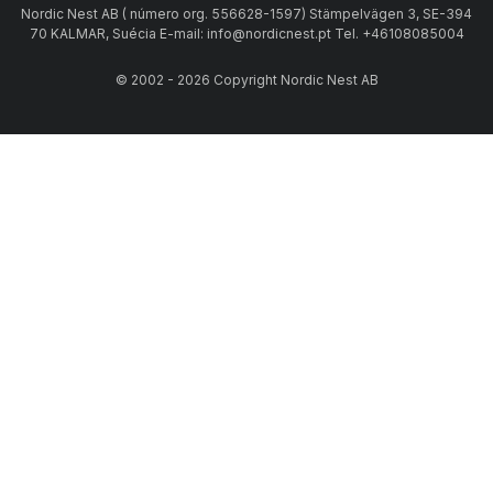
Nordic Nest AB ( número org. 556628-1597) Stämpelvägen 3, SE-394
70 KALMAR, Suécia E-mail: info@nordicnest.pt Tel. +46108085004
© 2002 - 2026 Copyright Nordic Nest AB