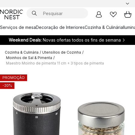
Serviços de mesa
Decoração de Interiores
Cozinha & Culinária
Ilumi
Weekend Deals:
Novas ofertas todos os fins de semana
Cozinha & Culinária
/
Utensílios de Cozinha
/
Moinhos de Sal & Pimenta
/
Maestro Moinho de pimenta 11 cm + 3 tipos de pimenta
PROMOÇÃO
-20%