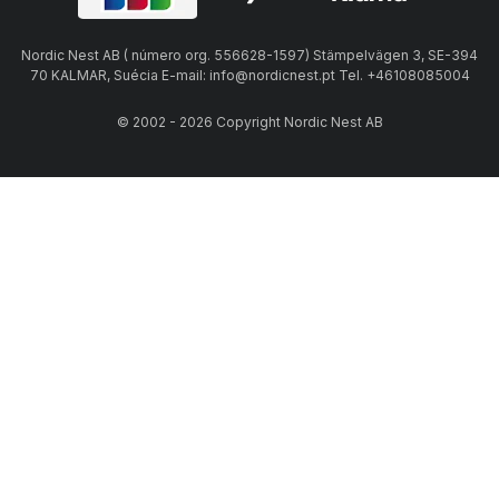
Nordic Nest AB ( número org. 556628-1597) Stämpelvägen 3, SE-394
70 KALMAR, Suécia E-mail: info@nordicnest.pt Tel. +46108085004
© 2002 - 2026 Copyright Nordic Nest AB