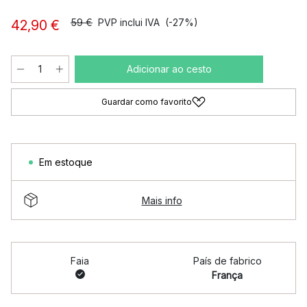
59 €
PVP inclui IVA
(-27%)
42,90 €
Adicionar ao cesto
Guardar como favorito
Em estoque
Mais info
Faia
País de fabrico
França