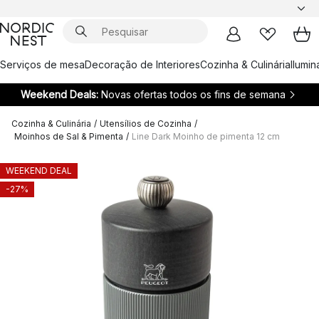
Serviços de mesa
Decoração de Interiores
Cozinha & Culinária
Ilumi
Weekend Deals:
Novas ofertas todos os fins de semana
Cozinha & Culinária
/
Utensílios de Cozinha
/
Moinhos de Sal & Pimenta
/
Line Dark Moinho de pimenta 12 cm
WEEKEND DEAL
-27%