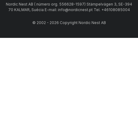
Nordic Nest AB ( número org. 556628-1597) Stämpelvägen 3, SE-394
70 KALMAR, Suécia E-mail: info@nordicnest.pt Tel. +46108085004
© 2002 - 2026 Copyright Nordic Nest AB