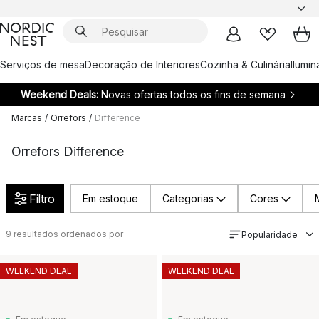
Serviços de mesa
Decoração de Interiores
Cozinha & Culinária
Ilumi
Weekend Deals:
Novas ofertas todos os fins de semana
Marcas
/
Orrefors
/
Difference
Orrefors Difference
Filtro
Em estoque
Categorias
Cores
9
resultados ordenados por
Popularidade
WEEKEND DEAL
WEEKEND DEAL