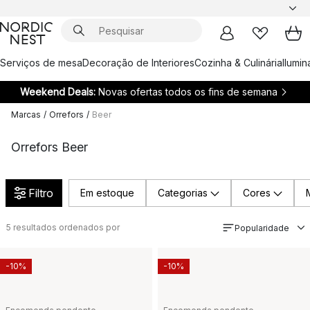
Serviços de mesa
Decoração de Interiores
Cozinha & Culinária
Ilumi
Weekend Deals:
Novas ofertas todos os fins de semana
Marcas
/
Orrefors
/
Beer
Orrefors Beer
Filtro
Em estoque
Categorias
Cores
5
resultados ordenados por
Popularidade
-10%
-10%