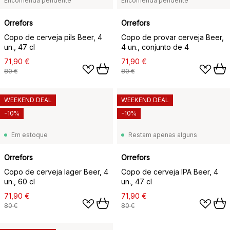
Encomenda pendente
Encomenda pendente
Orrefors
Orrefors
Copo de cerveja pils Beer, 4
Copo de provar cerveja Beer,
un., 47 cl
4 un., conjunto de 4
71,90 €
71,90 €
80 €
80 €
WEEKEND DEAL
WEEKEND DEAL
-10%
-10%
Em estoque
Restam apenas alguns
Orrefors
Orrefors
Copo de cerveja lager Beer, 4
Copo de cerveja IPA Beer, 4
un., 60 cl
un., 47 cl
71,90 €
71,90 €
80 €
80 €