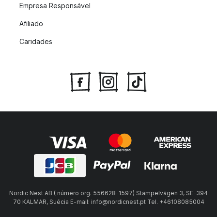
Empresa Responsável
Afiliado
Caridades
Nordic Nest AB ( número org. 556628-1597) Stämpelvägen 3, SE-394
70 KALMAR, Suécia E-mail: info@nordicnest.pt Tel. +46108085004