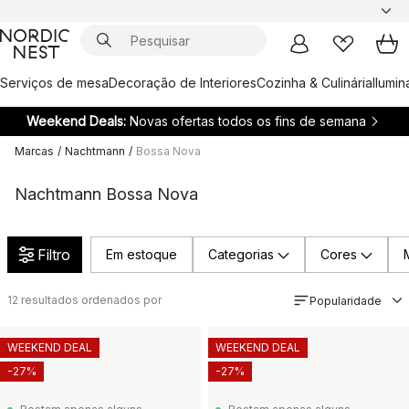
Serviços de mesa
Decoração de Interiores
Cozinha & Culinária
Ilumi
Weekend Deals:
Novas ofertas todos os fins de semana
Marcas
/
Nachtmann
/
Bossa Nova
Nachtmann Bossa Nova
Filtro
Em estoque
Categorias
Cores
12
resultados ordenados por
Popularidade
WEEKEND DEAL
WEEKEND DEAL
-27%
-27%