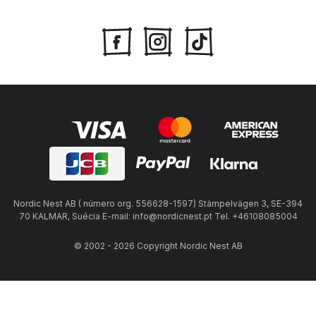
Nordic Nest AB ( número org. 556628-1597) Stämpelvägen 3, SE-394
70 KALMAR, Suécia E-mail: info@nordicnest.pt Tel. +46108085004
© 2002 - 2026 Copyright Nordic Nest AB