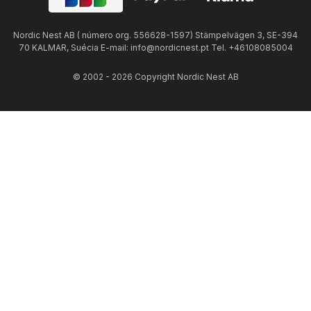
Nordic Nest AB ( número org. 556628-1597) Stämpelvägen 3, SE-394
70 KALMAR, Suécia E-mail: info@nordicnest.pt Tel. +46108085004
© 2002 - 2026 Copyright Nordic Nest AB