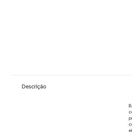
Descrição
B
c
p
c
e