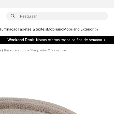
Iluminação
Tapetes & têxteis
Mobiliário
Mobiliário Exterior %
Weekend Deals:
Novas ofertas todos os fins de semana
s
/
Base para copos Sting, vidro Ø12 cm 6 un.