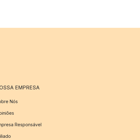
OSSA EMPRESA
obre Nós
piniões
mpresa Responsável
iliado