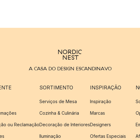
A CASA DO DESIGN ESCANDINAVO
ENTE
SORTIMENTO
INSPIRAÇÃO
N
Serviços de Mesa
Inspiração
S
amações
Cozinha & Culinária
Marcas
O
ução ou Reclamação
Decoração de Interiores
Designers
E
es
Iluminação
Ofertas Especiais
Af