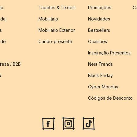
io
Tapetes & Têxteis
Promoções
C
nda
Mobiliário
Novidades
s
Mobiliário Exterior
Bestsellers
ade
Cartão-presente
Ocasiões
Inspiração Presentes
esa / B2B
Nest Trends
o
Black Friday
Cyber Monday
Códigos de Desconto