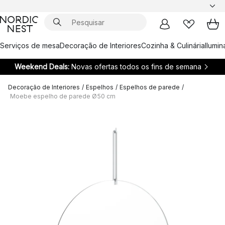
Serviços de mesa
Decoração de Interiores
Cozinha & Culinária
Ilumi
Weekend Deals:
Novas ofertas todos os fins de semana
Decoração de Interiores
/
Espelhos
/
Espelhos de parede
/
Moebe espelho de parede Ø50 cm