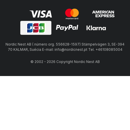
Nordic Nest AB ( número org. 556628-1597) Stämpelvägen 3, SE-394
70 KALMAR, Suécia E-mail: info@nordicnest.pt Tel. +46108085004
© 2002 - 2026 Copyright Nordic Nest AB