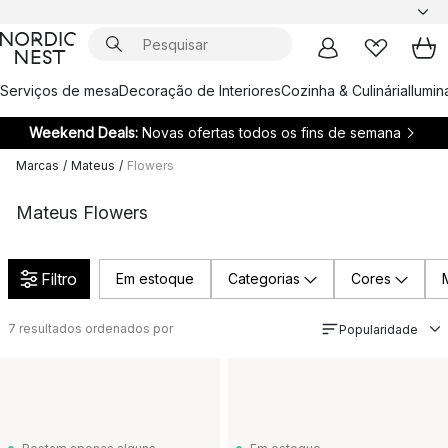
Serviços de mesa
Decoração de Interiores
Cozinha & Culinária
Ilumi
Weekend Deals:
Novas ofertas todos os fins de semana
Marcas
/
Mateus
/
Flowers
Mateus Flowers
Filtro
Em estoque
Categorias
Cores
7
resultados ordenados por
Popularidade