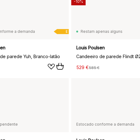
-10%
onforme a demanda
Restam apenas alguns
E
sen
Louis Poulsen
de parede Yuh, Branco-latão
529 €
585 €
pendente
Estocado conforme a demanda