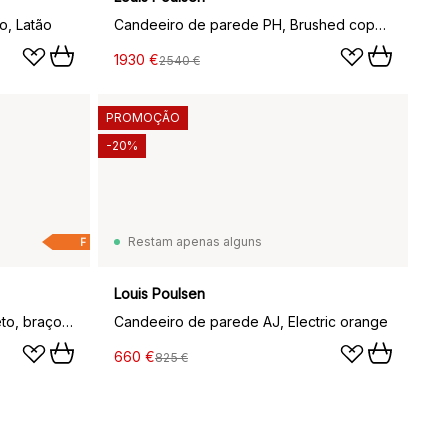
o, Latão
Candeeiro de parede PH, Brushed copper
1930 €
2540 €
PROMOÇÃO
-20%
Restam apenas alguns
F
Louis Poulsen
Candeeiro de parede NJP, Preto, braço longo, LED, 3000k
Candeeiro de parede AJ, Electric orange
660 €
825 €