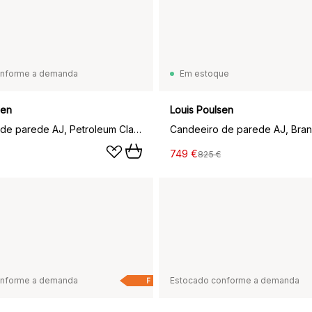
onforme a demanda
Em estoque
sen
Louis Poulsen
Candeeiro de parede AJ, Petroleum Claro
Candeeiro de parede AJ, Bra
749 €
825 €
onforme a demanda
Estocado conforme a demanda
F