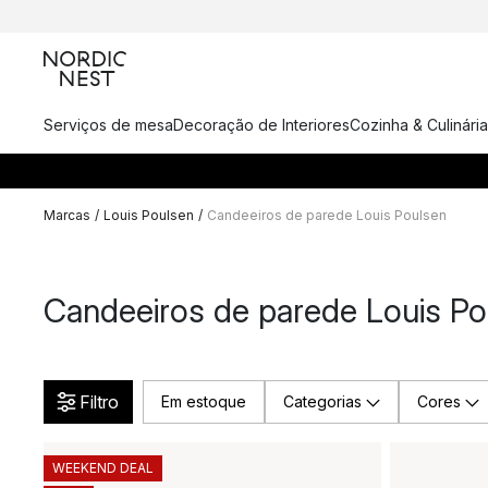
Serviços de mesa
Decoração de Interiores
Cozinha & Culinária
Marcas
/
Louis Poulsen
/
Candeeiros de parede Louis Poulsen
Candeeiros de parede Louis Po
Filtro
Em estoque
Categorias
Cores
WEEKEND DEAL