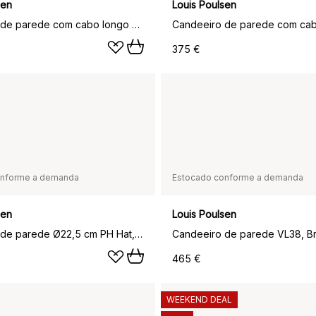
sen
Louis Poulsen
Candeeiro de parede com cabo longo NJP, Verde claro
375 €
onforme a demanda
Estocado conforme a demanda
sen
Louis Poulsen
Candeeiro de parede Ø22,5 cm PH Hat, Branco
Candeeiro de parede VL38, B
465 €
WEEKEND DEAL