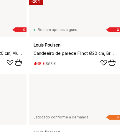
-20%
Restam apenas alguns
G
G
Louis Poulsen
Candeeiro de parede Flindt Ø20 cm, Alumínio
Candeeiro de parede Flindt Ø20 cm, Branco
468 €
585 €
Estocado conforme a demanda
F