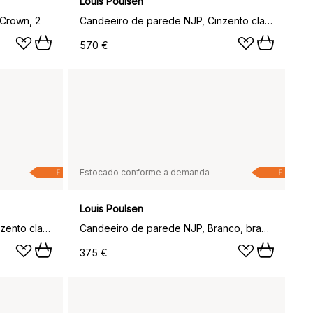
Louis Poulsen
Crown, 2
Candeeiro de parede NJP, Cinzento claro, braço longo, LED, 3000k
570 €
Estocado conforme a demanda
F
F
Louis Poulsen
Candeeiro de parede NJP, Cinzento claro, braço curto, LED, 3000k
Candeeiro de parede NJP, Branco, braço curto, LED, 3000k
375 €