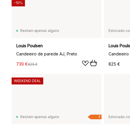
-10%
Restam apenas alguns
Estocado c
Louis Poulsen
Louis Poul
Candeeiro de parede AJ, Preto
739 €
825 €
825 €
WEEKEND DEAL
Restam apenas alguns
Estocado c
F