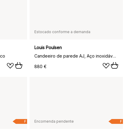
Estocado conforme a demanda
Louis Poulsen
nco
Candeeiro de parede AJ, Aço inoxidável polido
880 €
Encomenda pendente
F
F