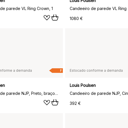
sen
Louis Poulsen
de parede VL Ring Crown, 1
Candeeiro de parede VL Ring 
1080 €
onforme a demanda
Estocado conforme a demanda
F
sen
Louis Poulsen
Candeeiro de parede NJP, Preto, braço curto, LED, 3000k
392 €