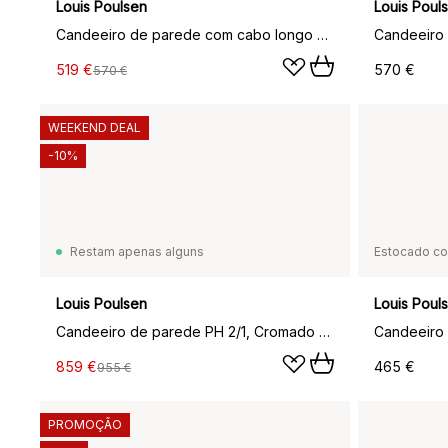
Louis Poulsen
Louis Poul
Candeeiro de parede com cabo longo NJP, Preto
519 €
570 €
570 €
WEEKEND DEAL
-10%
Restam apenas alguns
Estocado c
Louis Poulsen
Louis Poul
Candeeiro de parede PH 2/1, Cromado de alto brilho
859 €
465 €
955 €
PROMOÇÃO