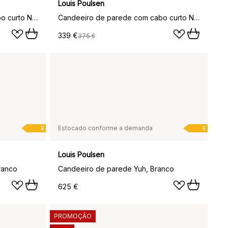
Louis Poulsen
Candeeiro de parede com cabo curto NJP, Preto
Candeeiro de parede com cabo curto NJP, Branco
339 €
375 €
Estocado conforme a demanda
E
E
Louis Poulsen
ranco
Candeeiro de parede Yuh, Branco
625 €
PROMOÇÃO