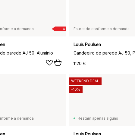
onforme a demanda
Estocado conforme a demanda
G
sen
Louis Poulsen
de parede AJ 50, Alumínio
Candeeiro de parede AJ 50, P
1120 €
WEEKEND DEAL
-10%
onforme a demanda
Restam apenas alguns
sen
Louis Poulsen