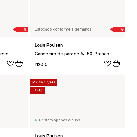
Estocado conforme a demanda
G
G
Louis Poulsen
reto
Candeeiro de parede AJ 50, Branco
1120 €
PROMOÇÃO
-24%
Restam apenas alguns
Louis Poulsen