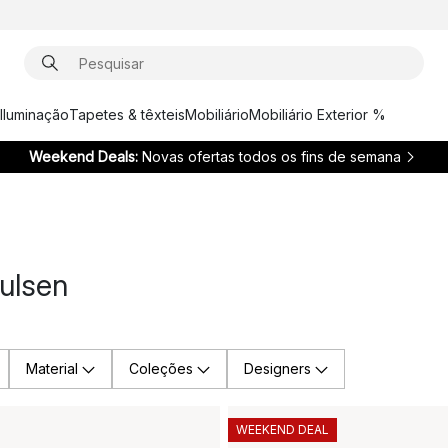
Iluminação
Tapetes & têxteis
Mobiliário
Mobiliário Exterior %
Weekend Deals:
Novas ofertas todos os fins de semana
ulsen
Material
Coleções
Designers
WEEKEND DEAL