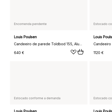
Encomenda pendente
Estocado c
Louis Poulsen
Louis Poul
Candeeiro de parede Toldbod 155, Alumínio
Candeeiro 
640 €
1120 €
Estocado conforme a demanda
Estocado c
Louis Poulsen
Louis Poul