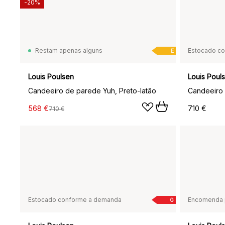
-20%
Restam apenas alguns
Estocado c
E
Louis Poulsen
Louis Poul
Candeeiro de parede Yuh, Preto-latão
Candeeiro 
568 €
710 €
710 €
Estocado conforme a demanda
Encomenda 
G