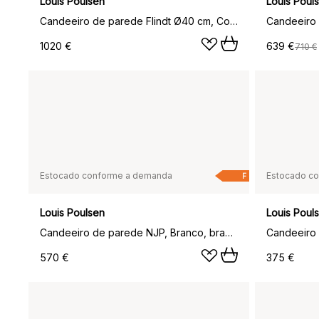
Louis Poulsen
Louis Poul
Candeeiro de parede Flindt Ø40 cm, Corten
Candeeiro 
1020 €
639 €
710 €
Estocado conforme a demanda
Estocado c
F
Louis Poulsen
Louis Poul
Candeeiro de parede NJP, Branco, braço longo, LED, 3000k
570 €
375 €