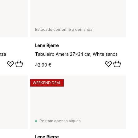
Estocado conforme a demanda
Lene Bjerre
nza
Tabuleiro Amera 27x34 cm, White sands
42,90 €
WEEKEND DEAL
Restam apenas alguns
Lene Bjerre