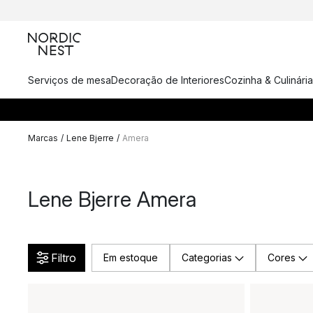
Serviços de mesa
Decoração de Interiores
Cozinha & Culinária
Marcas
/
Lene Bjerre
/
Amera
Lene Bjerre Amera
Filtro
Em estoque
Categorias
Cores