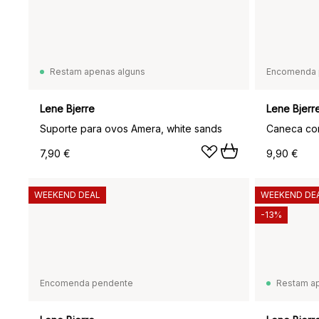
Restam apenas alguns
Encomenda 
Lene Bjerre
Lene Bjerr
Suporte para ovos Amera, white sands
Caneca com
7,90 €
9,90 €
WEEKEND DEAL
WEEKEND DE
-13%
Encomenda pendente
Restam a