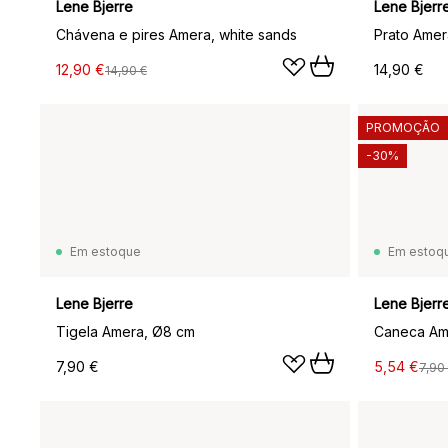
Lene Bjerre
Lene Bjerr
Chávena e pires Amera, white sands
Prato Amer
12,90 €
14,90 €
14,90 €
PROMOÇÃO
-30%
Em estoque
Em estoq
Lene Bjerre
Lene Bjerr
Tigela Amera, Ø8 cm
Caneca Ame
7,90 €
5,54 €
7,90