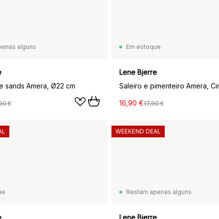
penas alguns
Em estoque
e
Lene Bjerre
te sands Amera, Ø22 cm
Saleiro e pimenteiro Amera, Ci
16,90 €
90 €
17,90 €
AL
WEEKEND DEAL
ue
Restam apenas alguns
e
Lene Bjerre