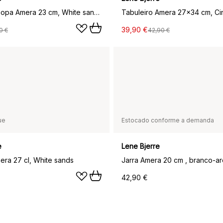
Tigela de sopa Amera 23 cm, White sands
Tabuleiro Amera 27x34 cm, Ci
39,90 €
0 €
42,90 €
ue
Estocado conforme a demanda
e
Lene Bjerre
ra 27 cl, White sands
Jarra Amera 20 cm , branco-ar
42,90 €