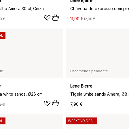
e
Lene Bjerre
lho Amera 30 cl, Cinza
11,90 €
0 €
12,90 €
AL
ue
Encomenda pendente
e
Lene Bjerre
a white sands, Ø26 cm
Tigela white sands Amera, Ø8
7,90 €
0 €
AL
WEEKEND DEAL