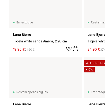
Em estoque
Restam a
Lene Bjerre
Lene Bjerr
Tigela white sands Amera, Ø20 cm
Tigela whi
19,90 €
34,90 €
21,90 €
37,
WEEKEND DE
-10%
Restam apenas alguns
Em estoq
Lene Bjerre
Lene Bjerr