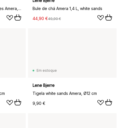
Lene Bjerre
Chávena de expresso com pires Amera, white sands
Bule de chá Amera 1,4 L, white sands
44,90 €
49,90 €
Em estoque
Lene Bjerre
 cm
Tigela white sands Amera, Ø12 cm
9,90 €