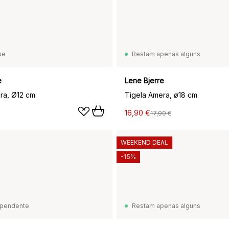
ue
Restam apenas alguns
e
Lene Bjerre
ra, Ø12 cm
Tigela Amera, ø18 cm
16,90 €
17,90 €
WEEKEND DEAL
-15%
pendente
Restam apenas alguns