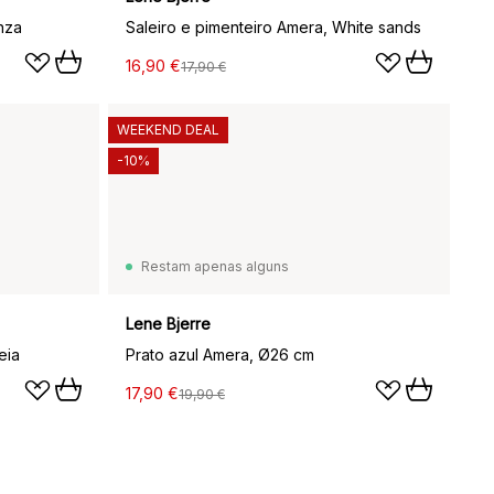
nza
Saleiro e pimenteiro Amera, White sands
16,90 €
17,90 €
WEEKEND DEAL
-10%
Restam apenas alguns
Lene Bjerre
eia
Prato azul Amera, Ø26 cm
17,90 €
19,90 €