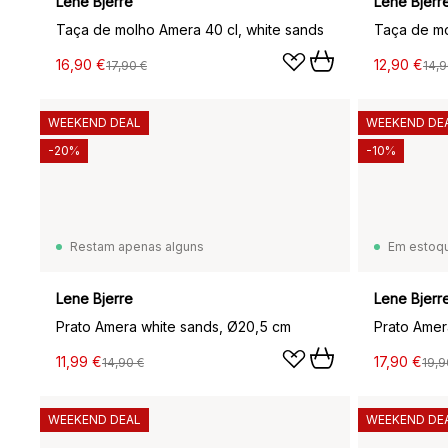
Lene Bjerre
Lene Bjerr
Taça de molho Amera 40 cl, white sands
Taça de mo
16,90 €
12,90 €
17,90 €
14,9
WEEKEND DEAL
WEEKEND DE
-20%
-10%
Restam apenas alguns
Em estoq
Lene Bjerre
Lene Bjerr
Prato Amera white sands, Ø20,5 cm
Prato Amer
11,99 €
17,90 €
14,90 €
19,9
WEEKEND DEAL
WEEKEND DE