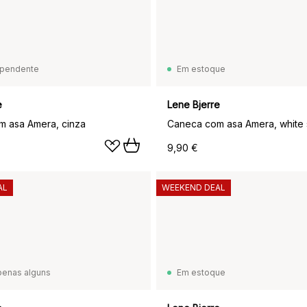
pendente
Em estoque
e
Lene Bjerre
 asa Amera, cinza
Caneca com asa Amera, white
9,90 €
AL
WEEKEND DEAL
penas alguns
Em estoque