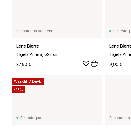
Encomenda pendente
Em estoq
Lene Bjerre
Lene Bjerr
Tigela Amera, ø22 cm
Tigela Ame
37,90 €
9,90 €
WEEKEND DEAL
-13%
Em estoque
Encomenda 