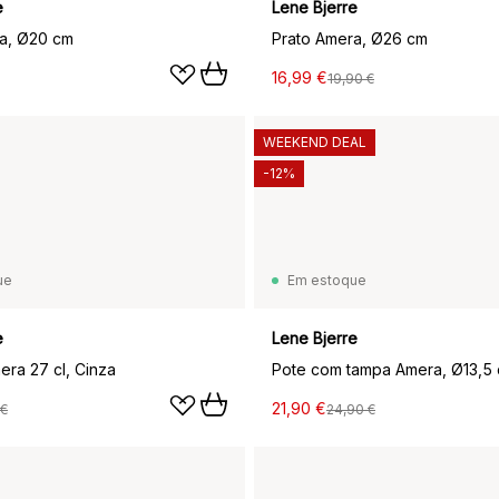
e
Lene Bjerre
a, Ø20 cm
Prato Amera, Ø26 cm
16,99 €
19,90 €
WEEKEND DEAL
-12%
ue
Em estoque
e
Lene Bjerre
ra 27 cl, Cinza
Pote com tampa Amera, Ø13,5
21,90 €
 €
24,90 €