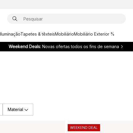
Iluminação
Tapetes & têxteis
Mobiliário
Mobiliário Exterior %
Weekend Deals:
Novas ofertas todos os fins de semana
Material
WEEKEND DEAL