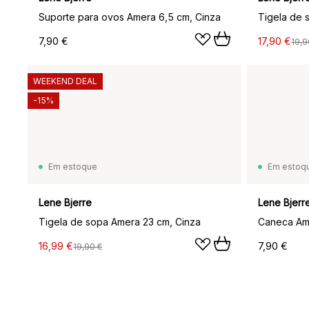
Suporte para ovos Amera 6,5 cm, Cinza
7,90 €
17,90 €
19,9
WEEKEND DEAL
-15%
Em estoque
Em estoq
Lene Bjerre
Lene Bjerr
Tigela de sopa Amera 23 cm, Cinza
Caneca Ame
16,99 €
7,90 €
19,90 €