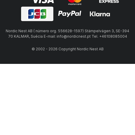
Nordic Nest AB ( número org. 556628-1597) Stämpelvägen 3, SE-394
70 KALMAR, Suécia E-mail: info@nordicnest.pt Tel. +46108085004
© 2002 - 2026 Copyright Nordic Nest AB