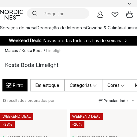
Serviços de mesa
Decoração de Interiores
Cozinha & Culinária
Ilumi
Weekend Deals:
Novas ofertas todos os fins de semana
Marcas
/
Kosta Boda
/
Limelight
Kosta Boda Limelight
Filtro
Em estoque
Categorias
Cores
13
resultados ordenados por
Popularidade
WEEKEND DEAL
WEEKEND DEAL
-28%
-26%