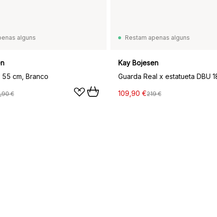
penas alguns
Restam apenas alguns
en
Kay Bojesen
 55 cm, Branco
109,90 €
,90 €
219 €