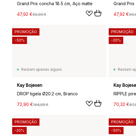
Grand Prix concha 18.5 cm, Aço matte
Grand Prix
47,92 €
47,92 €
59,90 €
59,
PROMOÇÃO
PROMOÇÃO
-50%
-20%
Restam apenas alguns
Restam a
Kay Bojesen
Kay Bojes
DROP tigela Ø20.2 cm, Branco
RIPPLE pir
72,90 €
70,32 €
144,90 €
87,
PROMOÇÃO
PROMOÇÃO
-20%
-50%