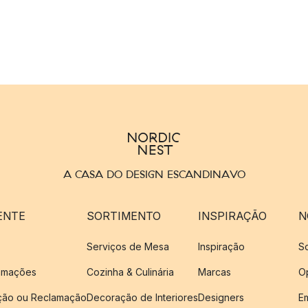
A CASA DO DESIGN ESCANDINAVO
ENTE
SORTIMENTO
INSPIRAÇÃO
N
Serviços de Mesa
Inspiração
S
amações
Cozinha & Culinária
Marcas
O
ução ou Reclamação
Decoração de Interiores
Designers
E