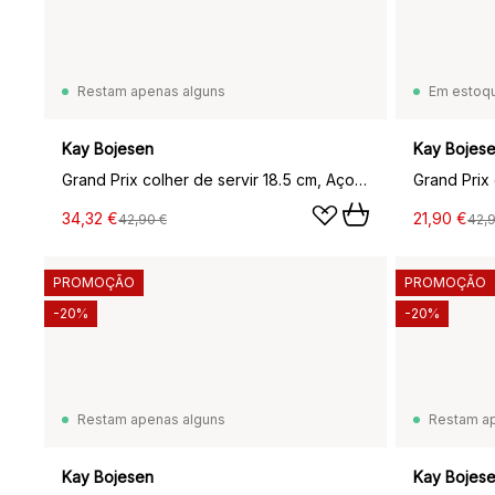
Restam apenas alguns
Em estoq
Kay Bojesen
Kay Bojes
Grand Prix colher de servir 18.5 cm, Aço matte
34,32 €
21,90 €
42,90 €
42,
PROMOÇÃO
PROMOÇÃO
-20%
-20%
Restam apenas alguns
Restam a
Kay Bojesen
Kay Bojes