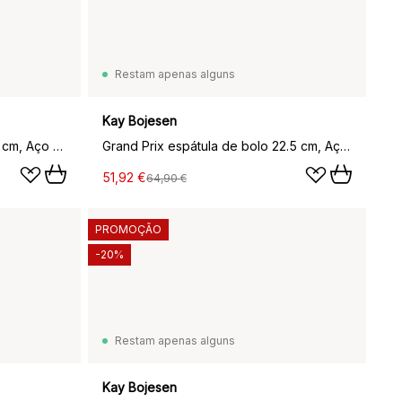
Restam apenas alguns
Kay Bojesen
Grand Prix garfo de servir 18.5 cm, Aço polido
Grand Prix espátula de bolo 22.5 cm, Aço matte
51,92 €
64,90 €
PROMOÇÃO
-20%
Restam apenas alguns
Kay Bojesen