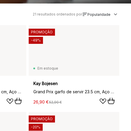
21
resultados ordenados por
Popularidade
PROMOÇÃO
-49%
Em estoque
Kay Bojesen
Grand Prix garfo de servir 23.5 cm, Aço matte
Grand Prix garfo de servir 23.5 cm, Aço polido
26,90 €
52,90 €
PROMOÇÃO
-20%