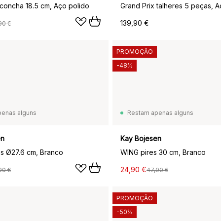
 concha 18.5 cm, Aço polido
Grand Prix talheres 5 peças, A
139,90 €
90 €
PROMOÇÃO
-48%
penas alguns
Restam apenas alguns
en
Kay Bojesen
es Ø27.6 cm, Branco
WING pires 30 cm, Branco
24,90 €
90 €
47,90 €
PROMOÇÃO
-50%