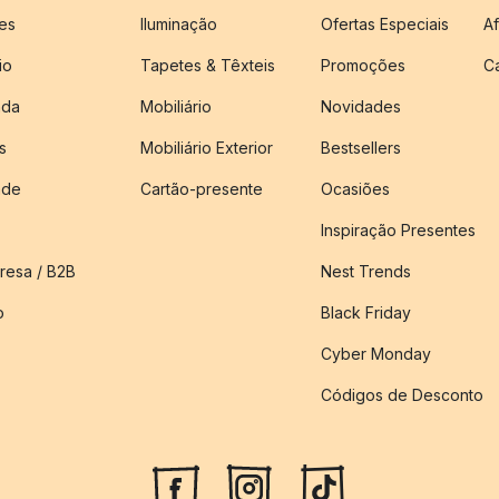
es
Iluminação
Ofertas Especiais
Af
io
Tapetes & Têxteis
Promoções
C
nda
Mobiliário
Novidades
s
Mobiliário Exterior
Bestsellers
ade
Cartão-presente
Ocasiões
Inspiração Presentes
esa / B2B
Nest Trends
o
Black Friday
Cyber Monday
Códigos de Desconto