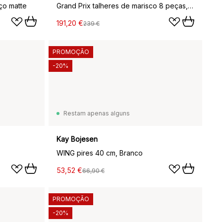
ço matte
Grand Prix talheres de marisco 8 peças, Aço polido
191,20 €
239 €
PROMOÇÃO
-20%
Restam apenas alguns
Kay Bojesen
WING pires 40 cm, Branco
53,52 €
66,90 €
PROMOÇÃO
-20%