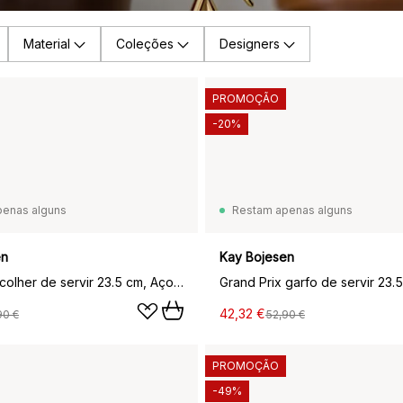
Material
Coleções
Designers
PROMOÇÃO
-20%
penas alguns
Restam apenas alguns
en
Kay Bojesen
Grand Prix colher de servir 23.5 cm, Aço polido
42,32 €
90 €
52,90 €
PROMOÇÃO
-49%