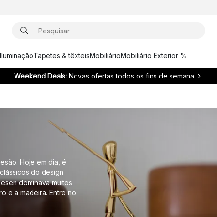
Iluminação
Tapetes & têxteis
Mobiliário
Mobiliário Exterior %
Weekend Deals:
Novas ofertas todos os fins de semana
esão. Hoje em dia, é
clássicos do design
ojesen dominava muitos
ro e a madeira. Entre no