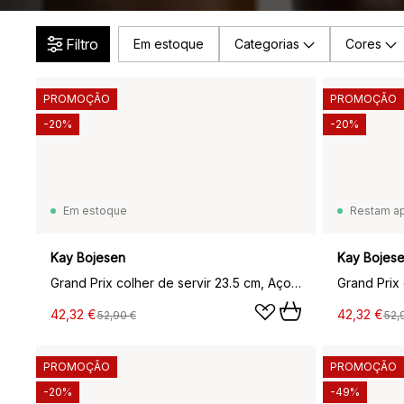
Filtro
Em estoque
Categorias
Cores
PROMOÇÃO
PROMOÇÃO
-20%
-20%
Em estoque
Restam a
Kay Bojesen
Kay Bojes
Grand Prix colher de servir 23.5 cm, Aço matte
42,32 €
42,32 €
52,90 €
52,
PROMOÇÃO
PROMOÇÃO
-20%
-49%