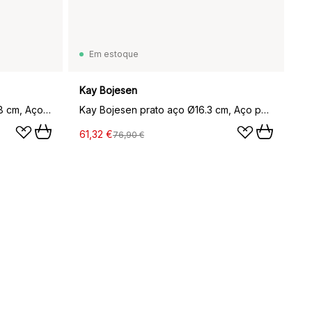
Em estoque
Kay Bojesen
Guarda Real x estatueta DBU 18 cm, Aço inoxidável
Kay Bojesen prato aço Ø16.3 cm, Aço polido
61,32 €
76,90 €