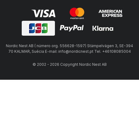
Nordic Nest AB ( número org. 556628-1597) Stämpelvägen 3, SE-394
70 KALMAR, Suécia E-mail: info@nordicnest.pt Tel. +46108085004
© 2002 - 2026 Copyright Nordic Nest AB