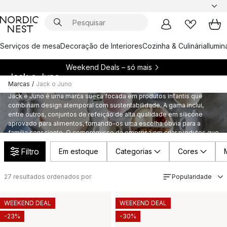
Serviços de mesa
Decoração de Interiores
Cozinha & Culinária
Ilumi
Weekend Deals – só mais
Jack o Juno
Marcas
/
Jack o Juno
Jack e Juno é uma marca sueca focada em produtos infantis que
combinam design atemporal com sustentabilidade. A gama inclui,
entre outros, conjuntos de refeição de alta qualidade em silicone
aprovado para alimentos, tornando-os uma escolha óbvia para a
família consciente. O compromisso da empresa em criar produtos que
sejam bons tanto para o planeta quanto para as crianças reflete-se
Filtro
Em estoque
Categorias
Cores
em cada detalhe.
27
resultados ordenados por
Popularidade
WEEKEND DEAL
WEEKEND DEAL
-23%
-30%