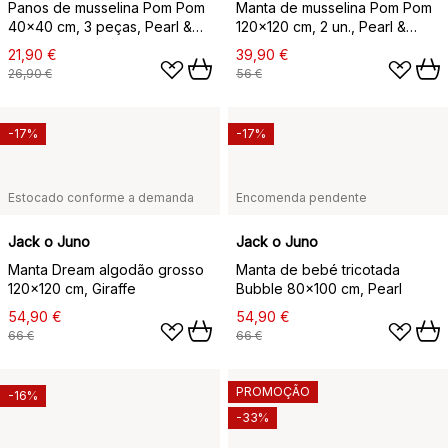
Panos de musselina Pom Pom
Manta de musselina Pom Pom
40x40 cm, 3 peças, Pearl &
120x120 cm, 2 un., Pearl &
Giraffe gray
Giraffe gray
21,90 €
39,90 €
26,90 €
56 €
-17%
-17%
Estocado conforme a demanda
Encomenda pendente
Jack o Juno
Jack o Juno
Manta Dream algodão grosso
Manta de bebé tricotada
120x120 cm, Giraffe
Bubble 80x100 cm, Pearl
54,90 €
54,90 €
66 €
66 €
PROMOÇÃO
-16%
-33%