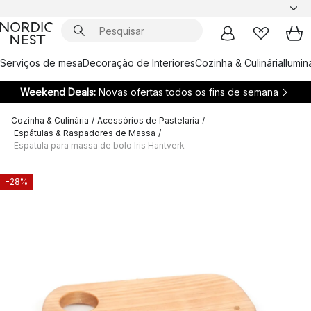
Serviços de mesa
Decoração de Interiores
Cozinha & Culinária
Ilumi
Weekend Deals:
Novas ofertas todos os fins de semana
Cozinha & Culinária
/
Acessórios de Pastelaria
/
Espátulas & Raspadores de Massa
/
Espatula para massa de bolo Iris Hantverk
-28%