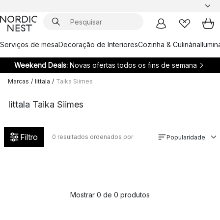
Serviços de mesa
Decoração de Interiores
Cozinha & Culinária
Ilumi
Weekend Deals:
Novas ofertas todos os fins de semana
Marcas
/
Iittala
/
Taika Siimes
Iittala Taika Siimes
Filtro
0
resultados ordenados por
Popularidade
Mostrar 0 de 0 produtos