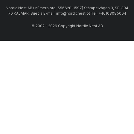
Nordic Nest AB ( número org. 556628-1597) Stämpelvägen 3, SE-394
70 KALMAR, Suécia E-mail: info@nordicnest.pt Tel. +46108085004
© 2002 - 2026 Copyright Nordic Nest AB