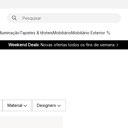
Iluminação
Tapetes & têxteis
Mobiliário
Mobiliário Exterior %
Weekend Deals:
Novas ofertas todos os fins de semana
Material
Designers