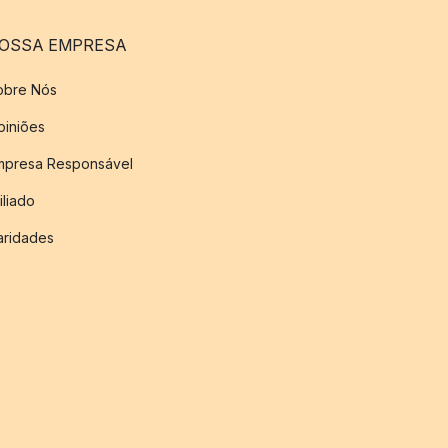
OSSA EMPRESA
obre Nós
piniões
mpresa Responsável
iliado
aridades