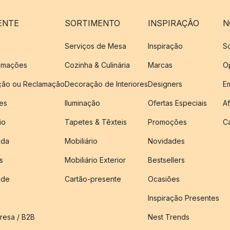
ENTE
SORTIMENTO
INSPIRAÇÃO
N
Serviços de Mesa
Inspiração
S
amações
Cozinha & Culinária
Marcas
O
ução ou Reclamação
Decoração de Interiores
Designers
E
es
Iluminação
Ofertas Especiais
Af
io
Tapetes & Têxteis
Promoções
C
nda
Mobiliário
Novidades
s
Mobiliário Exterior
Bestsellers
ade
Cartão-presente
Ocasiões
Inspiração Presentes
esa / B2B
Nest Trends