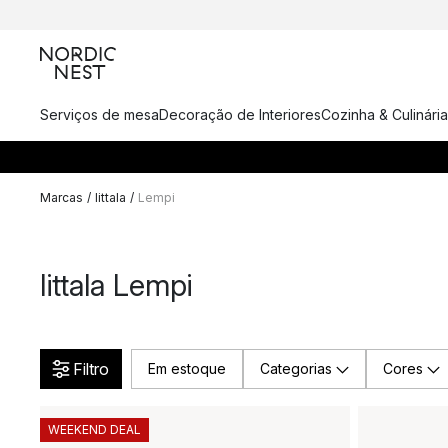
Serviços de mesa
Decoração de Interiores
Cozinha & Culinária
Marcas
/
Iittala
/
Lempi
Iittala Lempi
Filtro
Em estoque
Categorias
Cores
WEEKEND DEAL