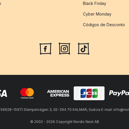
o
Black Friday
Cyber Monday
Códigos de Desconto
 556628-1597) Stämpelvägen 3, SE-394 70 KALMAR, Suécia E-mail: info@no
© 2002 - 2026 Copyright Nordic Nest AB