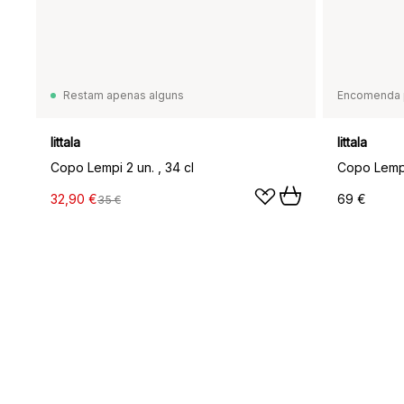
Restam apenas alguns
Encomenda 
Iittala
Iittala
Copo Lempi 2 un. , 34 cl
Copo Lempi 
32,90 €
69 €
35 €