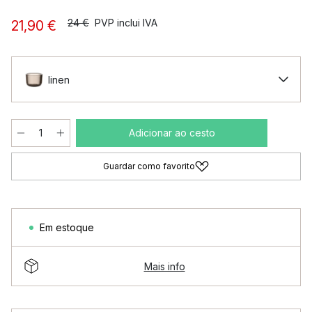
24 €
PVP inclui IVA
21,90 €
linen
Adicionar ao cesto
Guardar como favorito
Em estoque
Mais info