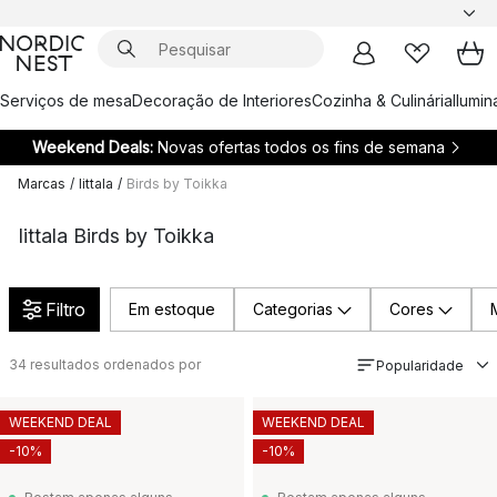
Serviços de mesa
Decoração de Interiores
Cozinha & Culinária
Ilumi
Weekend Deals:
Novas ofertas todos os fins de semana
Marcas
/
Iittala
/
Birds by Toikka
Iittala Birds by Toikka
Filtro
Em estoque
Categorias
Cores
34
resultados ordenados por
Popularidade
WEEKEND DEAL
WEEKEND DEAL
-10%
-10%