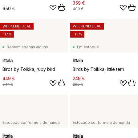
Pomerans
359 €
650 €
400 €
WEEKEND DEAL
WEEKEND DEAL
-17%
-13%
Restam apenas alguns
Em estoque
Iittala
Iittala
Birds by Toikka, ruby bird
Birds by Toikka, little tern
449 €
249 €
544 €
286 €
Estocado conforme a demanda
Estocado conforme a demanda
Iittala
Iittala