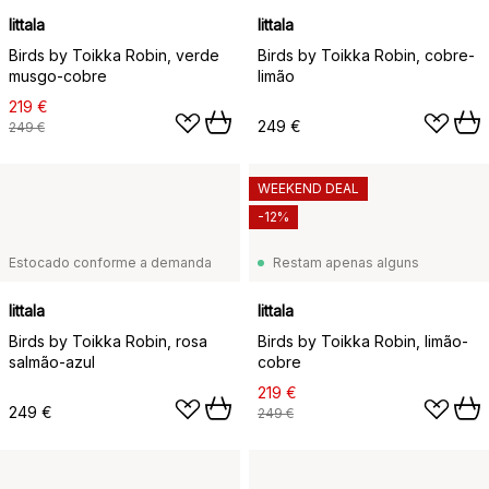
Iittala
Iittala
Birds by Toikka Robin, verde
Birds by Toikka Robin, cobre-
musgo-cobre
limão
219 €
249 €
249 €
WEEKEND DEAL
-12%
Estocado conforme a demanda
Restam apenas alguns
Iittala
Iittala
Birds by Toikka Robin, rosa
Birds by Toikka Robin, limão-
salmão-azul
cobre
219 €
249 €
249 €