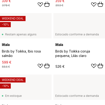
339 €
359 €
378 €
393 €
WEEKEND DEAL
-10%
Restam apenas alguns
Estocado conforme a demanda
Iittala
Iittala
Birds by Toikka, Ibis rosa
Birds by Toikka coruja
salmão
pequena, Lilás claro
599 €
526 €
664 €
WEEKEND DEAL
-10%
Em estoque
Estocado conforme a demanda