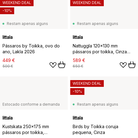
WEEKEND DEAL
WEEKEND DEAL
-10%
Restam apenas alguns
Restam apenas alguns
Iittala
Iittala
Pássaros by Toikka, ovo do
Nattuggla 120x130 mm
ano, Lakla 2026
pássaros por toikka, Cinza
escuro
449 €
589 €
500 €
650 €
WEEKEND DEAL
-10%
Estocado conforme a demanda
Restam apenas alguns
Iittala
Iittala
Kustskata 250x175 mm
Birds by Toikka coruja
pássaros por toikka,
pequena, Cinza