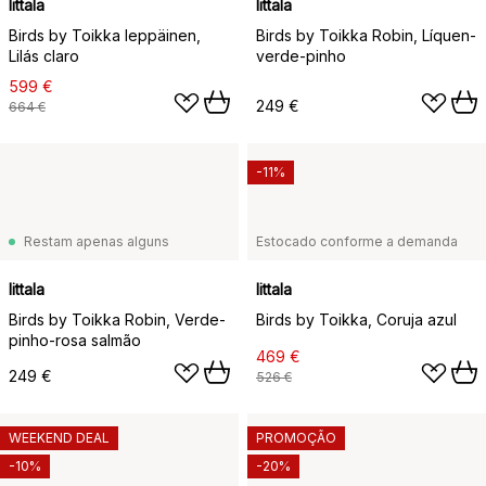
Iittala
Iittala
Birds by Toikka leppäinen,
Birds by Toikka Robin, Líquen-
Lilás claro
verde-pinho
599 €
249 €
664 €
-11%
Restam apenas alguns
Estocado conforme a demanda
Iittala
Iittala
Birds by Toikka Robin, Verde-
Birds by Toikka, Coruja azul
pinho-rosa salmão
469 €
249 €
526 €
WEEKEND DEAL
PROMOÇÃO
-10%
-20%