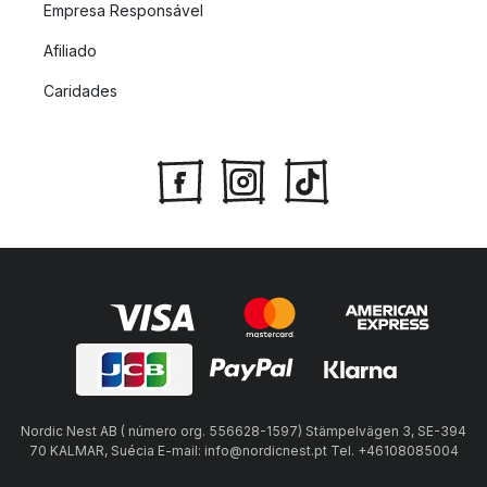
Empresa Responsável
Afiliado
Caridades
Nordic Nest AB ( número org. 556628-1597) Stämpelvägen 3, SE-394
70 KALMAR, Suécia E-mail: info@nordicnest.pt Tel. +46108085004