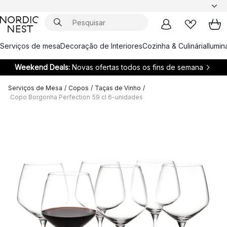
Serviços de mesa
Decoração de Interiores
Cozinha & Culinária
Ilumi
Weekend Deals:
Novas ofertas todos os fins de semana
Serviços de Mesa
/
Copos
/
Taças de Vinho
/
Copo Borgonha Perfection 59 cl 6-unidades