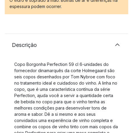
O vidro é soprado à mão. Bolhas de ar e diferenças na
espessura podem ocorrer.
Descrição
Copo Borgonha Perfection 59 cl 6-unidades do
fornecedor dinamarquês da corte Holmegaard são
seis copos desenhados por Tom Nybroe com foco
no tratamento ideal e cuidadoso do vinho. A linha no
copo, que é uma característica contínua da série
Perfection, ajuda você a servir a quantidade certa
de bebida no copo para que o vinho tenha as
melhores condições para desenvolver tons de
aroma e sabor. Dê a si mesmo e aos seus
convidados uma experiência de vinho completa e
combine os copos de vinho tinto com mais copos da
série Perfection para criar uma mesa completa e