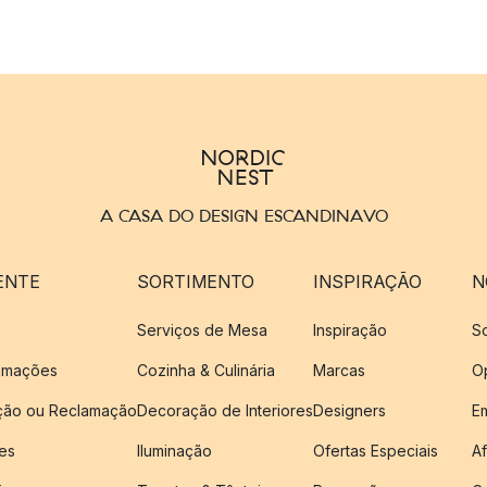
A CASA DO DESIGN ESCANDINAVO
ENTE
SORTIMENTO
INSPIRAÇÃO
N
Serviços de Mesa
Inspiração
S
amações
Cozinha & Culinária
Marcas
O
ução ou Reclamação
Decoração de Interiores
Designers
E
es
Iluminação
Ofertas Especiais
Af