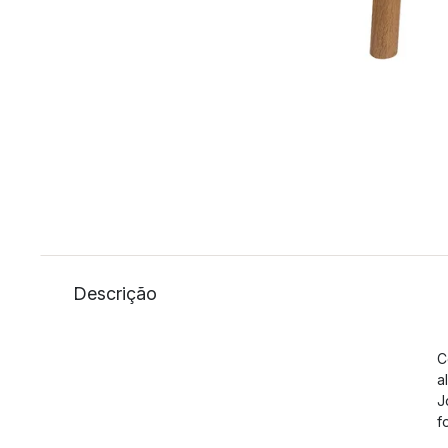
Descrição
C
a
J
f