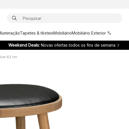
Iluminação
Tapetes & têxteis
Mobiliário
Mobiliário Exterior %
Weekend Deals:
Novas ofertas todos os fins de semana
 bar 63 cm