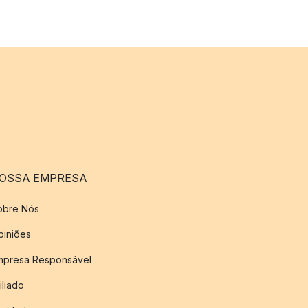
OSSA EMPRESA
obre Nós
piniões
mpresa Responsável
iliado