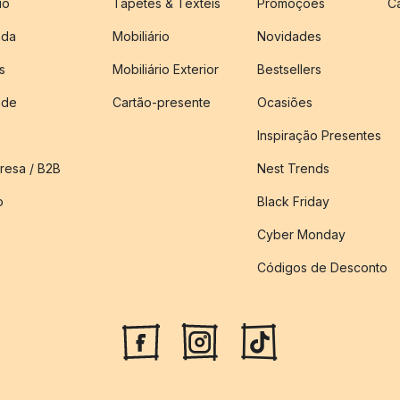
io
Tapetes & Têxteis
Promoções
C
nda
Mobiliário
Novidades
s
Mobiliário Exterior
Bestsellers
ade
Cartão-presente
Ocasiões
Inspiração Presentes
esa / B2B
Nest Trends
o
Black Friday
Cyber Monday
Códigos de Desconto