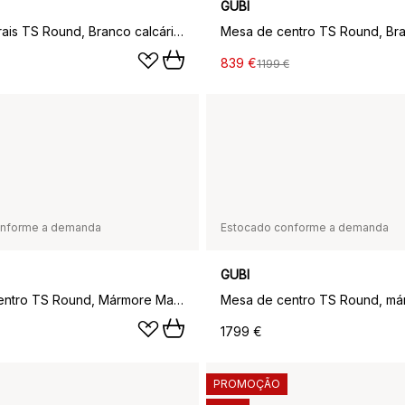
GUBI
Mesas laterais TS Round, Branco calcário natural, Ø40, suporte de latão
839 €
1199 €
onforme a demanda
Estocado conforme a demanda
GUBI
Mesa de centro TS Round, Mármore Marquina Preto, Ø105, Suporte Preto
1799 €
PROMOÇÃO