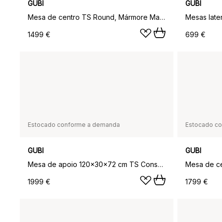
GUBI
GUBI
Mesa de centro TS Round, Mármore Marquina Preto, Ø80, Suporte Preto
1499 €
699 €
Estocado conforme a demanda
Estocado c
GUBI
GUBI
Mesa de apoio 120x30x72 cm TS Console, travertino branco neutro, estrutura preta, 2 prateleiras em mármore
1999 €
1799 €