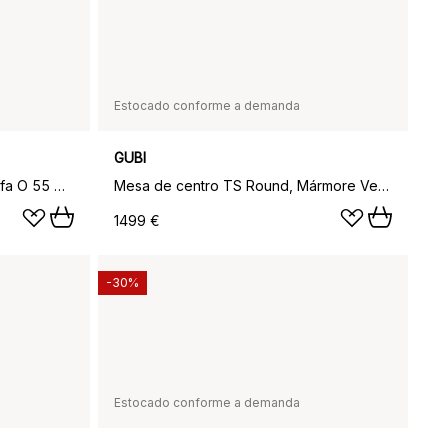
Estocado conforme a demanda
GUBI
Mesa com pernas pretas Ts sofa O 55 Cm, mármore preto
Mesa de centro TS Round, Mármore Verde da Guatemala, Ø80, estrutura de latão
1499 €
-30%
Estocado conforme a demanda