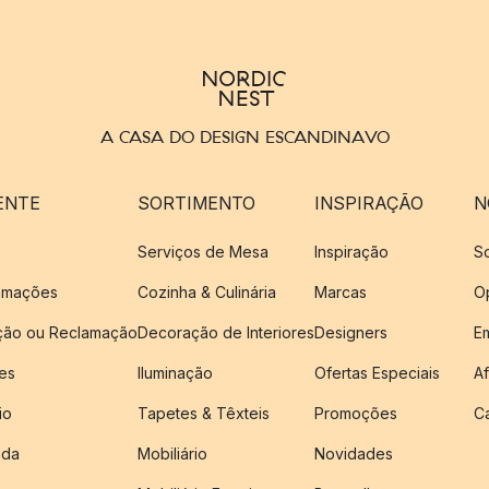
A CASA DO DESIGN ESCANDINAVO
ENTE
SORTIMENTO
INSPIRAÇÃO
N
Serviços de Mesa
Inspiração
S
amações
Cozinha & Culinária
Marcas
O
ução ou Reclamação
Decoração de Interiores
Designers
E
es
Iluminação
Ofertas Especiais
Af
io
Tapetes & Têxteis
Promoções
C
nda
Mobiliário
Novidades