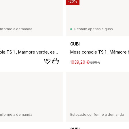
-20%
onforme a demanda
Restam apenas alguns
GUBI
Mesa console TS 1 , Mármore verde, estrutura lacada preta
1039,20 €
1299 €
onforme a demanda
Estocado conforme a demanda