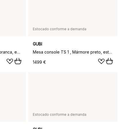
Estocado conforme a demanda
GUBI
Mesa console TS 1 , Mármore branca, estrutura lacada preta
Mesa console TS 1 , Mármore preto, estrutura latão
1499 €
Estocado conforme a demanda