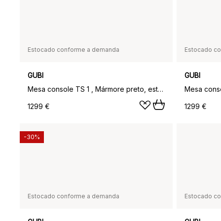
Estocado conforme a demanda
Estocado c
GUBI
GUBI
Mesa console TS 1 , Mármore preto, estrutura lacada preta
1299 €
1299 €
-30%
Estocado conforme a demanda
Estocado c