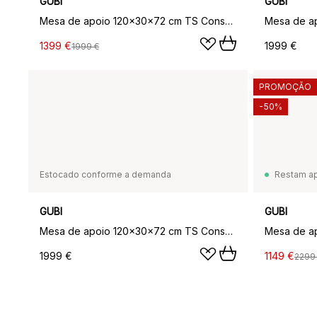
GUBI
GUBI
Mesa de apoio 120x30x72 cm TS Console, Mármore preta marquina-estrutura preta-com bandeja
1399 €
1999 €
1999 €
PROMOÇÃO
-50%
Estocado conforme a demanda
Restam a
GUBI
GUBI
Mesa de apoio 120x30x72 cm TS Console, Mármore Verde da Guatemala-estrutura Preta-com Bandeja
1999 €
1149 €
2299