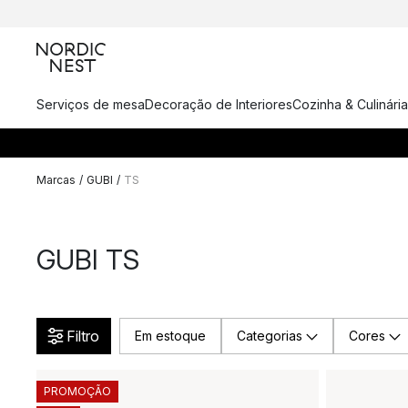
Serviços de mesa
Decoração de Interiores
Cozinha & Culinária
Marcas
/
GUBI
/
TS
GUBI TS
Filtro
Em estoque
Categorias
Cores
PROMOÇÃO