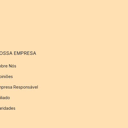
OSSA EMPRESA
obre Nós
piniões
mpresa Responsável
iliado
aridades