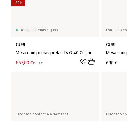
-20%
Restam apenas alguns
Estocado c
GUBI
GUBI
Mesa com pernas pretas Ts O 40 Cm, mármore preto
557,90 €
699 €
699 €
Estocado conforme a demanda
Estocado c