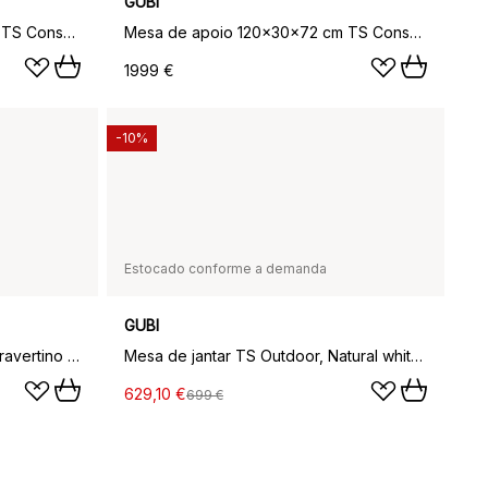
GUBI
Mesa de apoio 120x30x72 cm TS Console, Mármore preto marquina-estrutura Preta-2 prateleiras em mármore
Mesa de apoio 120x30x72 cm TS Console, Mármore branco carrara-estrutura preta,2 prateleiras em mármore
1999 €
-10%
Estocado conforme a demanda
GUBI
Mesa de centro TS Outdoor, Travertino branco-preto
Mesa de jantar TS Outdoor, Natural white, suporte preto, travertino
629,10 €
699 €