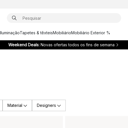
Iluminação
Tapetes & têxteis
Mobiliário
Mobiliário Exterior %
Weekend Deals:
Novas ofertas todos os fins de semana
Material
Designers