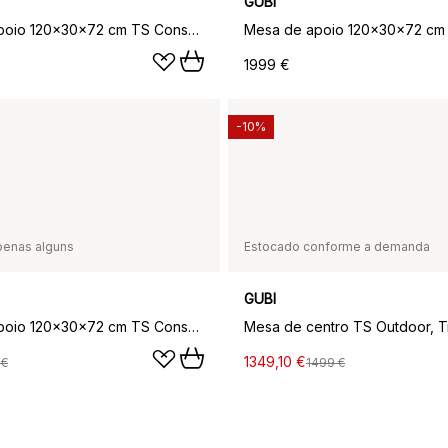
GUBI
Mesa de apoio 120x30x72 cm TS Console, Mármore branco carrara-estrutura Preta-com Bandeja
1999 €
-10%
penas alguns
Estocado conforme a demanda
GUBI
Mesa de apoio 120x30x72 cm TS Console, Mármore preta marquina-aço
1349,10 €
 €
1499 €