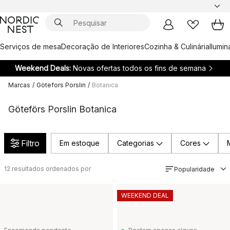
Serviços de mesa
Decoração de Interiores
Cozinha & Culinária
Ilumi
Weekend Deals:
Novas ofertas todos os fins de semana
Marcas
/
Götefors Porslin
/
Botanica
Göteförs Porslin Botanica
Filtro
Em estoque
Categorias
Cores
12
resultados ordenados por
Popularidade
WEEKEND DEAL