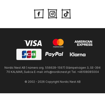
Nordic Nest AB ( número org. 556628-1597) Stämpelvägen 3, SE-394
70 KALMAR, Suécia E-mail: info@nordicnest.pt Tel. +46108085004
© 2002 - 2026 Copyright Nordic Nest AB