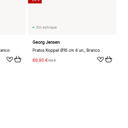
Em estoque
Georg Jensen
ranco
Pratos Koppel Ø16 cm 4 un., Branco
89,95 €
119 €