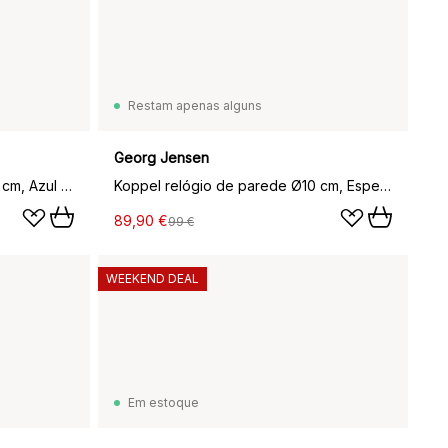
Restam apenas alguns
Georg Jensen
Koppel relógio de parede Ø10 cm, Azul icônico
Koppel relógio de parede Ø10 cm, Espelho Echo
89,90 €
99 €
WEEKEND DEAL
Em estoque