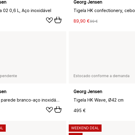
sen
Georg Jensen
a 02 0,6 L, Aço inoxidável
Tigela HK confectionery, cebo
89,90 €
99 €
pendente
Estocado conforme a demanda
sen
Georg Jensen
Relógio de parede branco-aço inoxidável Koppel, Ø22 cm
Tigela HK Wave, Ø42 cm
495 €
AL
WEEKEND DEAL