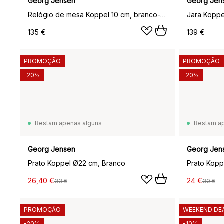
Georg Jensen
Georg Jen
Relógio de mesa Koppel 10 cm, branco-aço inoxidável
Jara Koppel
135 €
139 €
PROMOÇÃO
PROMOÇÃO
-20%
-20%
Restam apenas alguns
Restam a
Georg Jensen
Georg Jen
Prato Koppel Ø22 cm, Branco
Prato Kopp
26,40 €
24 €
33 €
30 €
PROMOÇÃO
WEEKEND DE
-20%
-10%