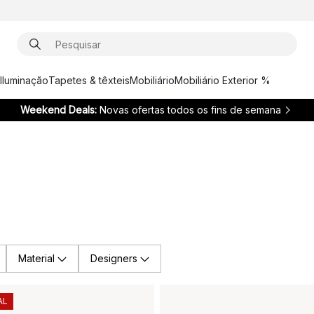
Iluminação
Tapetes & têxteis
Mobiliário
Mobiliário Exterior %
Weekend Deals:
Novas ofertas todos os fins de semana
Material
Designers
AL