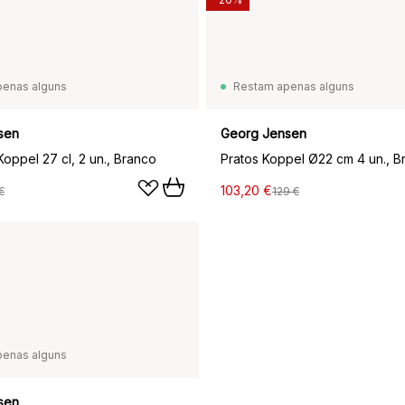
penas alguns
Restam apenas alguns
sen
Georg Jensen
oppel 27 cl, 2 un., Branco
Pratos Koppel Ø22 cm 4 un., B
103,20 €
€
129 €
penas alguns
sen