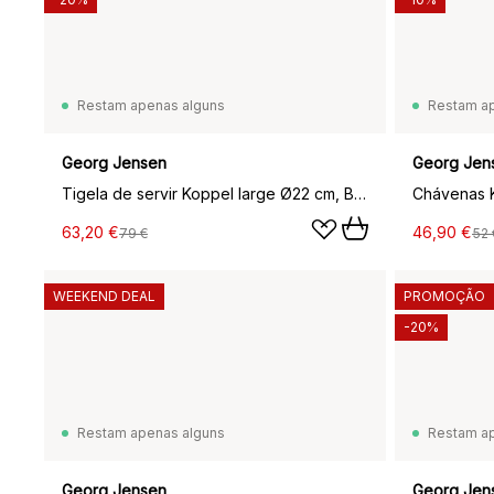
Restam apenas alguns
Restam a
Georg Jensen
Georg Jen
Tigela de servir Koppel large Ø22 cm, Branco
Chávenas K
63,20 €
46,90 €
79 €
52 
WEEKEND DEAL
PROMOÇÃO
-20%
Restam apenas alguns
Restam a
Georg Jensen
Georg Jen