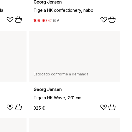
Georg Jensen
la
Tigela HK confectionery, nabo
109,90 €
119 €
Estocado conforme a demanda
Georg Jensen
Tigela HK Wave, Ø31 cm
325 €