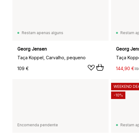
Restam apenas alguns
Restam a
Georg Jensen
Georg Jen
Taça Koppel, Carvalho, pequeno
Taça Koppe
109 €
144,90 €
15
WEEKEND DE
-10%
Encomenda pendente
Restam a