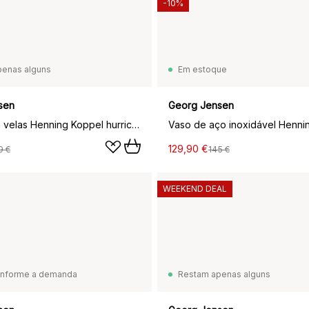
-10%
penas alguns
Em estoque
sen
Georg Jensen
Suporte de velas Henning Koppel hurricane, Ø19,2 cm
129,90 €
9 €
145 €
WEEKEND DEAL
onforme a demanda
Restam apenas alguns