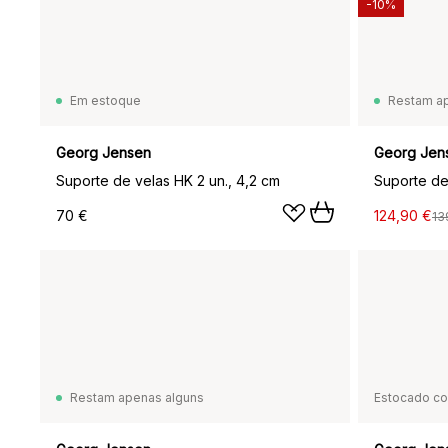
-10%
Em estoque
Restam a
Georg Jensen
Georg Jen
Suporte de velas HK 2 un., 4,2 cm
70 €
124,90 €
13
Restam apenas alguns
Estocado c