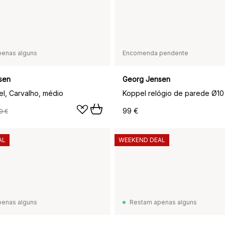
penas alguns
Encomenda pendente
sen
Georg Jensen
l, Carvalho, médio
99 €
9 €
AL
WEEKEND DEAL
penas alguns
Restam apenas alguns