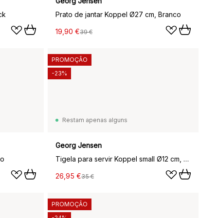
Georg Jensen
ck
Prato de jantar Koppel Ø27 cm, Branco
19,90 €
39 €
PROMOÇÃO
-23%
Restam apenas alguns
Georg Jensen
co
Tigela para servir Koppel small Ø12 cm, Branco
26,95 €
35 €
PROMOÇÃO
-24%