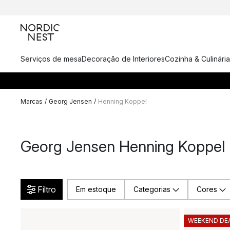
Serviços de mesa
Decoração de Interiores
Cozinha & Culinária
Marcas
/
Georg Jensen
/
Henning Koppel
Georg Jensen Henning Koppel
Filtro
Em estoque
Categorias
Cores
WEEKEND DE