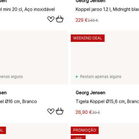
sen
Georg Jensen
 mini 20 cl, Aço inoxidável
Koppel jaroo 1.2 l, Midnight bla
229 €
249 €
WEEKEND DEAL
penas alguns
Restam apenas alguns
sen
Georg Jensen
el Ø16 cm, Branco
Tigela Koppel Ø15,6 cm, Bran
26,90 €
29 €
AL
PROMOÇÃO
-20%