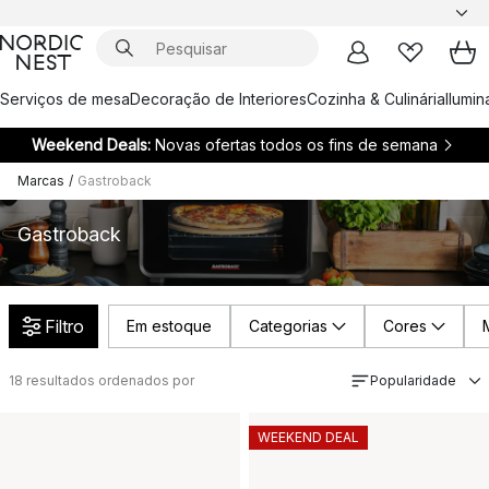
Serviços de mesa
Decoração de Interiores
Cozinha & Culinária
Ilumi
Weekend Deals:
Novas ofertas todos os fins de semana
Marcas
/
Gastroback
Gastroback
Filtro
Em estoque
Categorias
Cores
18
resultados ordenados por
Popularidade
WEEKEND DEAL