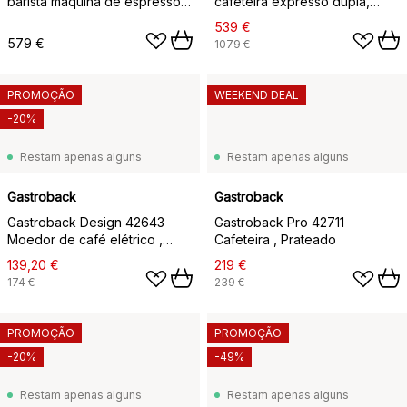
barista máquina de espresso
cafeteira expresso dupla,
pro, Prateado
Prateado
539 €
579 €
1079 €
PROMOÇÃO
WEEKEND DEAL
-20%
Restam apenas alguns
Restam apenas alguns
Gastroback
Gastroback
Gastroback Design 42643
Gastroback Pro 42711
Moedor de café elétrico ,
Cafeteira , Prateado
Prateado
139,20 €
219 €
174 €
239 €
PROMOÇÃO
PROMOÇÃO
-20%
-49%
Restam apenas alguns
Restam apenas alguns