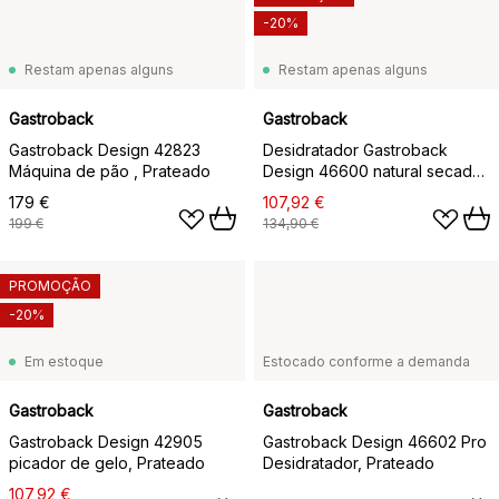
-20%
Restam apenas alguns
Restam apenas alguns
Gastroback
Gastroback
Gastroback Design 42823
Desidratador Gastroback
Máquina de pão , Prateado
Design 46600 natural secador
de cogumelos., Prateado
179 €
107,92 €
199 €
134,90 €
PROMOÇÃO
-20%
Em estoque
Estocado conforme a demanda
Gastroback
Gastroback
Gastroback Design 42905
Gastroback Design 46602 Pro
picador de gelo, Prateado
Desidratador, Prateado
107,92 €