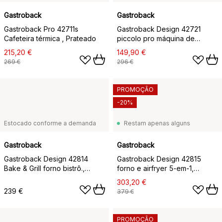
Gastroback
Gastroback
Gastroback Pro 42711s
Gastroback Design 42721
Cafeteira térmica , Prateado
piccolo pro máquina de
espresso, Prateado
215,20 €
149,90 €
269 €
296 €
PROMOÇÃO
-20%
Estocado conforme a demanda
Restam apenas alguns
Gastroback
Gastroback
Gastroback Design 42814
Gastroback Design 42815
Bake & Grill forno bistrô.,
forno e airfryer 5-em-1,
Prateado
Prateado
303,20 €
239 €
379 €
PROMOÇÃO