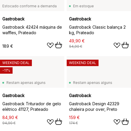
Estocado conforme a demanda
Em estoque
Gastroback
Gastroback
Gastroback 42424 máquina de
Gastroback Classic balança 2
waffles, Prateado
kg, Prateado
49,90 €
189 €
54,90 €
WEEKEND DEAL
WEEKEND DEAL
-11%
Restam apenas alguns
Restam apenas alguns
Gastroback
Gastroback
Gastroback Triturador de gelo
Gastroback Design 42329
elétrico 41127, Prateado
chaleira pour over, Preto
84,90 €
159 €
94,90 €
174 €