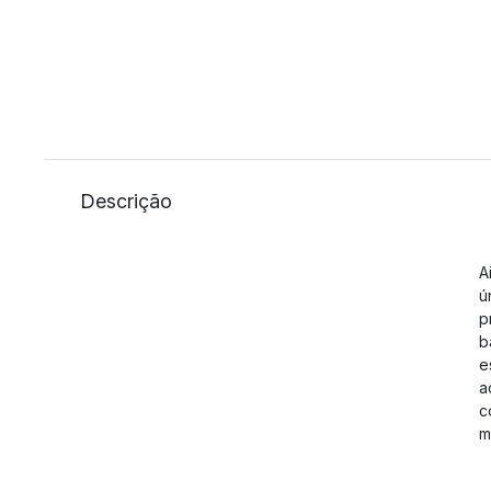
Descrição
A
ú
p
b
e
a
c
m