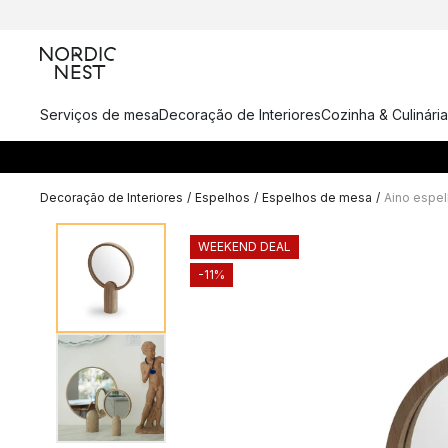
Serviços de mesa
Decoração de Interiores
Cozinha & Culinária
Decoração de Interiores
/
Espelhos
/
Espelhos de mesa
/
Aino espe
WEEKEND DEAL
-11%