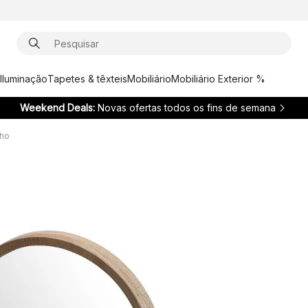
Iluminação
Tapetes & têxteis
Mobiliário
Mobiliário Exterior %
Weekend Deals:
Novas ofertas todos os fins de semana
lho