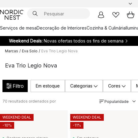
Serviços de mesa
Decoração de Interiores
Cozinha & Culinária
Ilumi
Weekend Deals:
Novas ofertas todos os fins de semana
Marcas
/
Eva Solo
/
Eva Trio Legio Nova
Eva Trio Legio Nova
Filtro
Em estoque
Categorias
Cores
70
resultados ordenados por
Popularidade
WEEKEND DEAL
WEEKEND DEAL
-10%
-11%