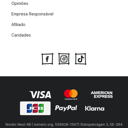
Opiniões
Empresa Responsável
Afiliado
Caridades
Nordic Nest AB ( número org. 556628-1597) Stämpelvägen 3, SE-394