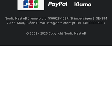
Nordic Nest AB ( número org. 556628-1597) Stämpelvägen 3, SE-394
70 KALMAR, Suécia E-mail: info@nordicnest.pt Tel. +46108085004
© 2002 - 2026 Copyright Nordic Nest AB