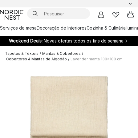
Serviços de mesa
Decoração de Interiores
Cozinha & Culinária
Ilumi
Weekend Deals:
Novas ofertas todos os fins de semana
Tapetes & Têxteis
/
Mantas & Cobertores
/
Cobertores & Mantas de Algodão
/
Lavender manta 130x180 cm