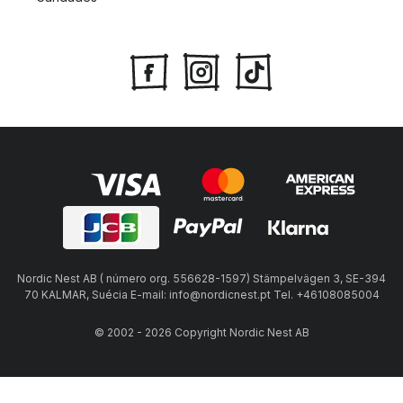
Nordic Nest AB ( número org. 556628-1597) Stämpelvägen 3, SE-394
70 KALMAR, Suécia E-mail: info@nordicnest.pt Tel. +46108085004
© 2002 - 2026 Copyright Nordic Nest AB