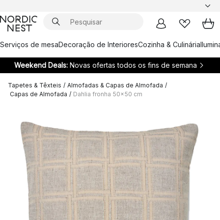
Serviços de mesa
Decoração de Interiores
Cozinha & Culinária
Ilumi
Weekend Deals:
Novas ofertas todos os fins de semana
Tapetes & Têxteis
/
Almofadas & Capas de Almofada
/
Capas de Almofada
/
Dahlia fronha 50x50 cm