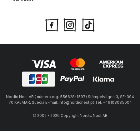
Nordic Nest AB ( número org. 556628-1597) Stämpelvägen 3, SE-394
70 KALMAR, Suécia E-mail: info@nordicnest.pt Tel. +46108085004
© 2002 - 2026 Copyright Nordic Nest AB