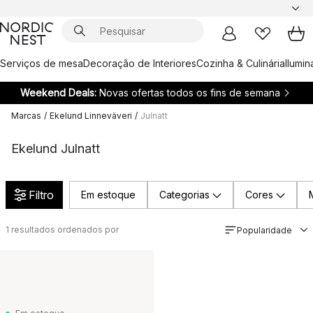
Serviços de mesa
Decoração de Interiores
Cozinha & Culinária
Ilumi
Weekend Deals:
Novas ofertas todos os fins de semana
Marcas
/
Ekelund Linneväveri
/
Julnatt
Ekelund Julnatt
Filtro
Em estoque
Categorias
Cores
1
resultados ordenados por
Popularidade