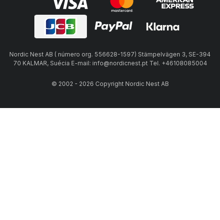
Nordic Nest AB ( número org. 556628-1597) Stämpelvägen 3, SE-394
70 KALMAR, Suécia E-mail: info@nordicnest.pt Tel. +46108085004
© 2002 - 2026 Copyright Nordic Nest AB