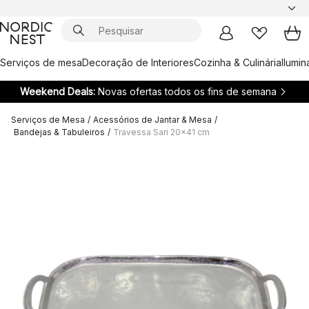
Serviços de mesa
Decoração de Interiores
Cozinha & Culinária
Ilumi
Weekend Deals:
Novas ofertas todos os fins de semana
Serviços de Mesa
/
Acessórios de Jantar & Mesa
/
Bandejas & Tabuleiros
/
Travessa Sari 20x41 cm