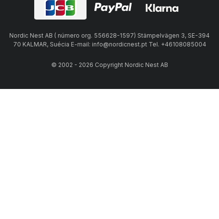
Nordic Nest AB ( número org. 556628-1597) Stämpelvägen 3, SE-394
70 KALMAR, Suécia E-mail: info@nordicnest.pt Tel. +46108085004
© 2002 - 2026 Copyright Nordic Nest AB