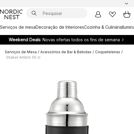
Serviços de mesa
Decoração de Interiores
Cozinha & Culinária
Ilumi
Weekend Deals:
Novas ofertas todos os fins de semana
Serviços de Mesa
/
Acessórios de Bar & Bebidas
/
Coqueteleiras
/
Shaker Ambro 50 cl