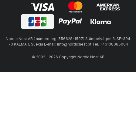
Nordic Nest AB ( número org. 556628-1597) Stämpelvägen 3, SE-394
70 KALMAR, Suécia E-mail: info@nordicnest.pt Tel. +46108085004
© 2002 - 2026 Copyright Nordic Nest AB