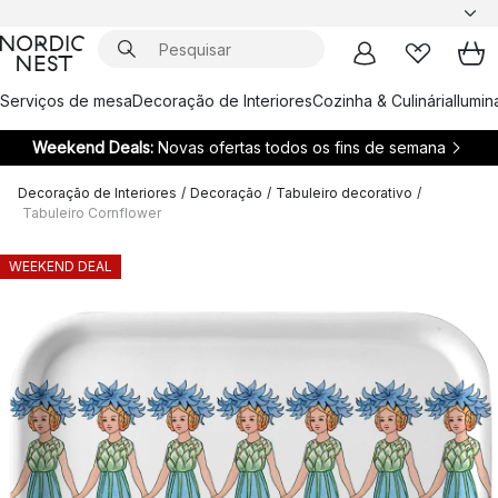
Serviços de mesa
Decoração de Interiores
Cozinha & Culinária
Ilumi
Weekend Deals:
Novas ofertas todos os fins de semana
Decoração de Interiores
/
Decoração
/
Tabuleiro decorativo
/
Tabuleiro Cornflower
WEEKEND DEAL