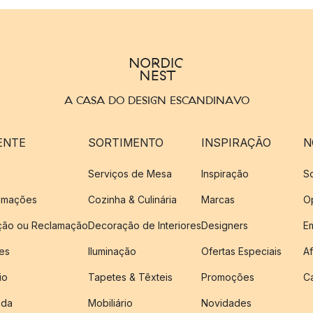
A CASA DO DESIGN ESCANDINAVO
ENTE
SORTIMENTO
INSPIRAÇÃO
N
Serviços de Mesa
Inspiração
S
amações
Cozinha & Culinária
Marcas
O
ução ou Reclamação
Decoração de Interiores
Designers
E
es
Iluminação
Ofertas Especiais
Af
io
Tapetes & Têxteis
Promoções
C
nda
Mobiliário
Novidades