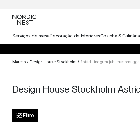
Serviços de mesa
Decoração de Interiores
Cozinha & Culinária
Marcas
/
Design House Stockholm
/
Astrid Lindgren jubileumsmugga
Design House Stockholm Astri
Filtro