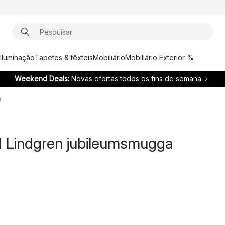
Iluminação
Tapetes & têxteis
Mobiliário
Mobiliário Exterior %
Weekend Deals:
Novas ofertas todos os fins de semana
r
d Lindgren jubileumsmugga