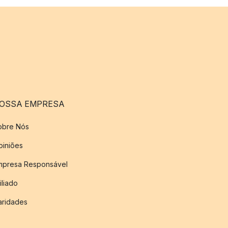
OSSA EMPRESA
obre Nós
piniões
mpresa Responsável
iliado
aridades