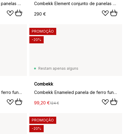
Combekk Element conjunto de panelas e frigideiras 10 peças, Preto
Combekk Element conjunto de panelas e frigideiras 10 peças, Verde holly
290 €
PROMOÇÃO
-20%
Restam apenas alguns
Combekk
Combekk Enameled panela de ferro fundido com tampa Ø24 cm, Verde holly-puxador dourado
Combekk Enameled panela de ferro fundido com tampa Ø24 cm, Cereja
99,20 €
124 €
PROMOÇÃO
-20%