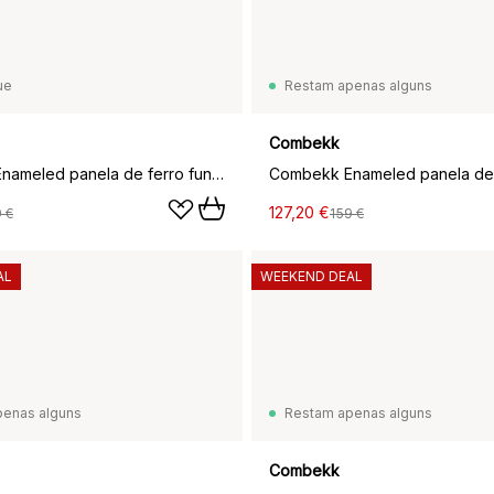
ue
Restam apenas alguns
Combekk
Combekk Enameled panela de ferro fundido com tampa Ø28 cm, Preto
127,20 €
 €
159 €
AL
WEEKEND DEAL
penas alguns
Restam apenas alguns
Combekk