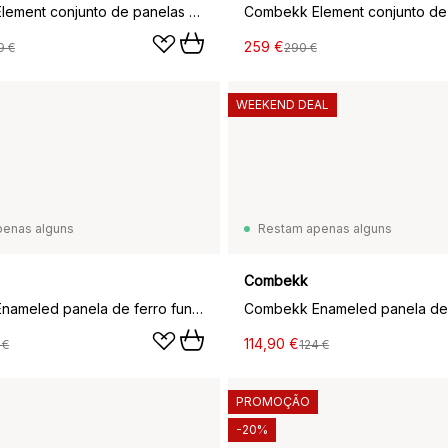
Combekk Element conjunto de panelas e frigideiras 4 peças, Bordô
259 €
9 €
290 €
WEEKEND DEAL
penas alguns
Restam apenas alguns
Combekk
Combekk Enameled panela de ferro fundido com tampa Ø24 cm, Preto
114,90 €
 €
124 €
PROMOÇÃO
-20%