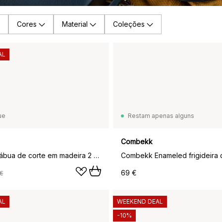
Cores
Material
Coleções
AL
ue
Restam apenas alguns
Combekk
Combekk tábua de corte em madeira 2 peças, Castanho
69 €
€
AL
WEEKEND DEAL
-10%