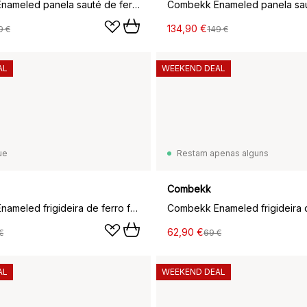
Combekk Enameled panela sauté de ferro fundido Ø28 cm, Cereja-puxador prateado
134,90 €
9 €
149 €
AL
WEEKEND DEAL
ue
Restam apenas alguns
Combekk
Combekk Enameled frigideira de ferro fundido Ø24 cm, Bordô
62,90 €
€
69 €
AL
WEEKEND DEAL