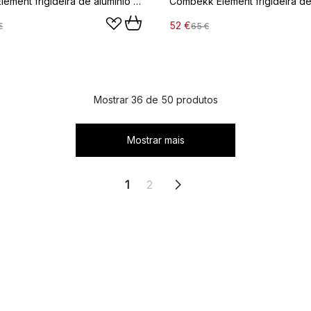
Combekk Element frigideira de alumínio preta, Ø24 cm
52 €
€
65 €
Mostrar 36 de 50 produtos
Mostrar mais
1
2