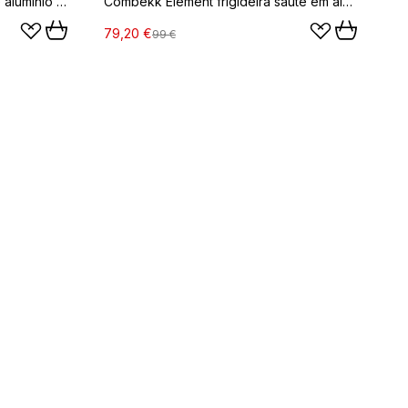
Combekk Element frigideira de alumínio preta, Ø28 cm
Combekk Element frigideira sauté em alumínio preta, Ø28 cm
79,20 €
99 €