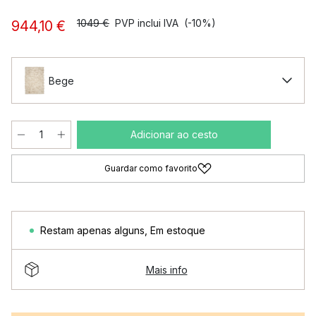
1049 €
PVP inclui IVA
(-10%)
944,10 €
Bege
Adicionar ao cesto
Guardar como favorito
Restam apenas alguns
,
Em estoque
Mais info