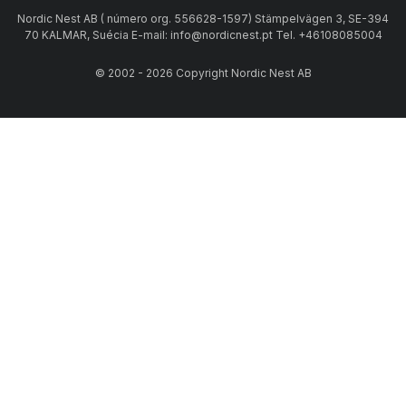
Nordic Nest AB ( número org. 556628-1597) Stämpelvägen 3, SE-394
70 KALMAR, Suécia E-mail: info@nordicnest.pt Tel. +46108085004
© 2002 - 2026 Copyright Nordic Nest AB