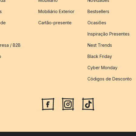
nda
Mobiliário
Novidades
s
Mobiliário Exterior
Bestsellers
ade
Cartão-presente
Ocasiões
Inspiração Presentes
esa / B2B
Nest Trends
o
Black Friday
Cyber Monday
Códigos de Desconto