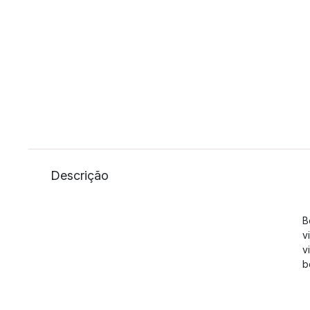
Descrição
B
v
v
b