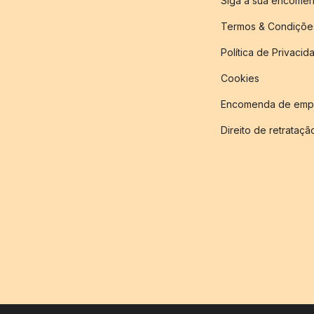
Siga a sua encome
Termos & Condiçõe
Política de Privacid
Cookies
Encomenda de empr
Direito de retrataçã