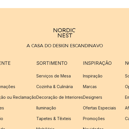
A CASA DO DESIGN ESCANDINAVO
ENTE
SORTIMENTO
INSPIRAÇÃO
N
Serviços de Mesa
Inspiração
S
amações
Cozinha & Culinária
Marcas
O
ução ou Reclamação
Decoração de Interiores
Designers
E
es
Iluminação
Ofertas Especiais
Af
io
Tapetes & Têxteis
Promoções
C