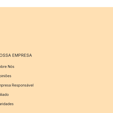
OSSA EMPRESA
obre Nós
piniões
mpresa Responsável
iliado
aridades