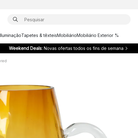
Iluminação
Tapetes & têxteis
Mobiliário
Mobiliário Exterior %
Weekend Deals:
Novas ofertas todos os fins de semana
ered